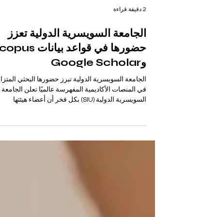
2 دقيقة قراءة
الجامعة السويسرية الدولية تعزز
حضورها في قواعد بيانات s
وGoogle Scholar
الجامعة السويسرية الدولية تبرز حضورها البحثي المتزاي
في المنصات الأكاديمية المفهرسة عالميًا تعلن الجامعة
السويسرية الدولية (SIU) بكل فخر أن أعضاء هيئتها
الأكاديمية والبحثية بدأوا بتحقيق حضور متزايد في المجل
والدوريات الأكاديمية المعترف بها دوليًا. ويعكس هذا
الإنجاز الاستراتيجي تركيز الجامعة على تعزيز أثرها
البحثي عالميًا وتأكيد التزامها بنشر التميز الأكاديمي
السويسري من خلال البحث العلمي القائم على الأدلة
والمعرفة. توسّع الحضور البحثي العالمي خلال الأشهر
الأخيرة، نشر عدد