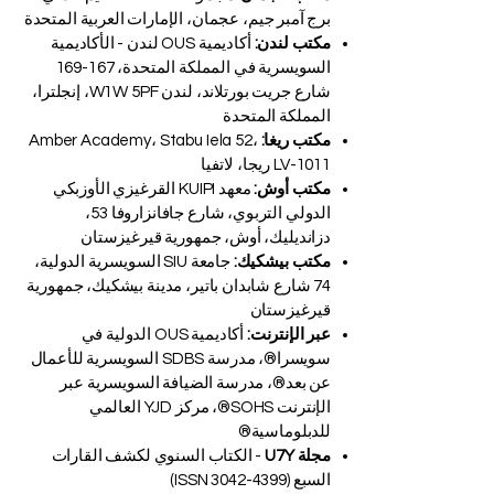
للاستثمار، دبي، الإمارات العربية المتحدة
مكتب عجمان:
مجموعة VBNN للتعليم الذكي -
برج آمبر جيم، عجمان، الإمارات العربية المتحدة
مكتب لندن:
أكاديمية OUS لندن - الأكاديمية
السويسرية في المملكة المتحدة، 167-169
شارع جريت بورتلاند، لندن W1W 5PF، إنجلترا،
المملكة المتحدة
مكتب ريغا:
Amber Academy، Stabu Iela 52،
LV-1011 ريجا، لاتفيا
مكتب أوش:
معهد KUIPI القرغيزي الأوزبكي
الدولي التربوي، شارع جافانزاروفا 53،
دزانديليك، أوش، جمهورية قيرغيزستان
مكتب بيشكيك:
جامعة SIU السويسرية الدولية،
74 شارع شابدان باتير، مدينة بيشكيك، جمهورية
قيرغيزستان
عبر الإنترنت:
أكاديمية OUS الدولية في
سويسرا®، مدرسة SDBS السويسرية للأعمال
عن بعد®، مدرسة الضيافة السويسرية عبر
الإنترنت SOHS®، مركز YJD العالمي
للدبلوماسية®
مجلة U7Y
- الكتاب السنوي لكشف القارات