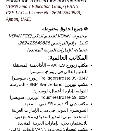
under No.
262425649888
. Delivering
Swiss-inspired quality and global
innovation in education and research.
VBNN Smart Education Group (VBNN
FZE LLC – License No.
262425649888
,
Ajman, UAE)
© جميع الحقوق محفوظة.
مجموعة VBNN للتعليم الذكي (VBNN FZE
LLC - رقم الترخيص
262425649888
،
عجمان، الإمارات العربية المتحدة)
المكاتب العالمية:
مكتب زيورخ:
AAHES – الأكاديمية المستقلة
للتعليم العالي في زيورخ، سويسرا،
Freilagerstrasse 39، 8047 زيورخ، سويسرا.
مكتب لوزيرن:
ISBM Switzerland - المدرسة
الدولية لإدارة الأعمال، لوسيرن،
Industriestrasse 59، 6034 لوزيرن، سويسرا
مكتب دبي:
أكاديمية ISB دبي - المعهد
السويسري الدولي في دبي، الإمارات العربية
المتحدة، مبنى المدير التنفيذي، مجمع دبي