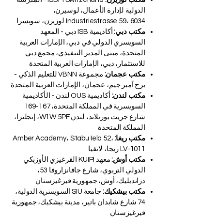
للتعليم العالي في زيورخ، سويسرا،
Freilagerstrasse 39، 8047 زيورخ، سويسرا.
مكتب لوزيرن:
ISBM Switzerland - المدرسة
الدولية لإدارة الأعمال، لوسيرن،
Industriestrasse 59، 6034 لوزيرن، سويسرا
مكتب دبي:
أكاديمية ISB دبي - المعهد
السويسري الدولي في دبي، الإمارات العربية
المتحدة، مبنى المدير التنفيذي، مجمع دبي
للاستثمار، دبي، الإمارات العربية المتحدة
مكتب عجمان:
مجموعة VBNN للتعليم الذكي -
برج آمبر جيم، عجمان، الإمارات العربية المتحدة
مكتب لندن:
أكاديمية OUS لندن - الأكاديمية
السويسرية في المملكة المتحدة، 167-169
شارع جريت بورتلاند، لندن W1W 5PF، إنجلترا،
المملكة المتحدة
مكتب ريغا:
Amber Academy، Stabu Iela 52،
LV-1011 ريجا، لاتفيا
مكتب أوش:
معهد KUIPI القرغيزي الأوزبكي
الدولي التربوي، شارع جافانزاروفا 53،
دزانديليك، أوش، جمهورية قيرغيزستان