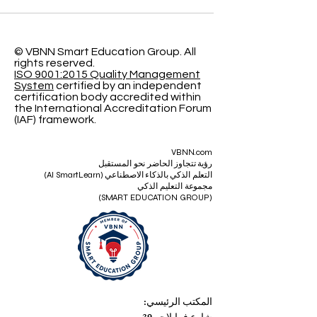
التي يواجهها #البالغون_العاملون في عالم سريع التغيّر.
فالكثير من المهنيين اليوم لا يبحثون فقط عن شهادة أو
برنامج دراسي، بل يبحثون عن طريقة تعلم تساعدهم ع
تطوير مسارهم المهني دون أن يضطروا إلى ترك أعماله
أو إهمال مسؤولياتهم العائلية والشخصية. لذلك يظهر
سؤال مهم: هل #التعليم_عبر_الإنترنت هو الخيار الأفض
أم أن #التعليم_المدمج يقدم تجربة أكثر توازناً؟ يعتمد
© VBNN Smart Education Group.
All
rights reserved.
الجواب على طبيعة حياة كل متعلم، ووقته، وأسلوب
ISO 9001:2015 Quality Management
تعلمه، وأهدافه المهنية.
System
certified by an independent
certification body accredited within
the International Accreditation Forum
(IAF) framework.
VBNN.com
رؤية تتجاوز الحاضر نحو المستقبل
التعلم الذكي بالذكاء الاصطناعي (AI SmartLearn)
مجموعة التعليم الذكي
(SMART EDUCATION GROUP)