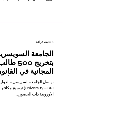
تأسست الجا
عام 2013. تعمل الجامعة ال
ريغا، لندن، دبي، بيشكيك، وأوش،
تطور نموذج SIU عبر ثل
بورديو (الاقتصا
6 دقيقة قراءة
الجامعة السويسرية
بتخريج 00
المجانية في القانو
وتؤكد مكانتها الأكاد
الخليجية والعالمية
University – SIU) تر
الأوروبية ذات الحضور...