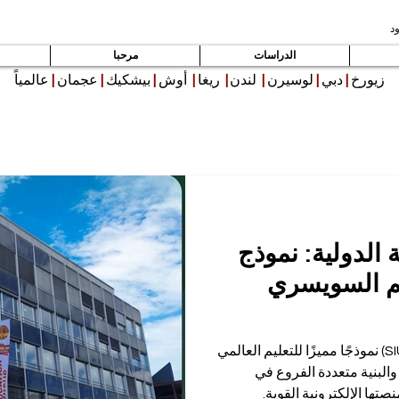
د
الدراسات
مرحبا
زيورخ
|
دبي
|
لوسيرن
|
لندن
|
ريغا
|
أوش
|
بيشكيك
|
عجمان
|
عالمياً
الدولية: نموذج
يم السويسري
تُعدّ الجامعة السويسرية الدولية (SIU) نموذجًا مميزًا للتعليم العالمي
والبنية متعددة الفروع في
صتها الإلكترونية القوية.