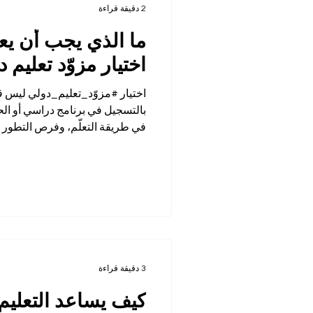
2 دقيقة قراءة
ما الذي يجب أن يع
اختيار مزوّد تعليم 
اختيار #مزوّد_تعليم_دولي ليس قرار
بالتسجيل في برنامج دراسي أو الح
في طريقة التعلّم، وفرص التطور ا
ترافق الطالب خلال رحلته التعليم
الطالب ما الذي يجب أن يبحث عنه ق
الانتباه إليه هو #الهوية_الأكاديمية
المعلومات واضحة حول الجهة التع
تنظيم خدماتها، وتراخيصها أو تسجيل
3 دقيقة قراءة
كيف يساعد التعليم