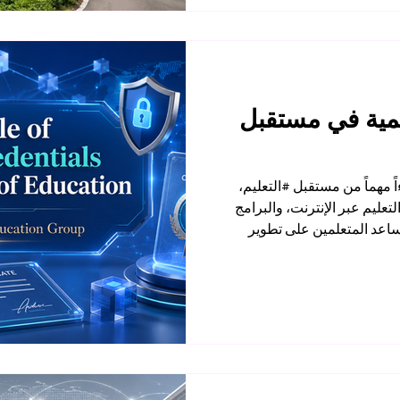
تحت رقم 845306، برأس مال مدفوع قدره 100,000 فرنك
التنظيمي والمالي. استراتيجية
سرية والد
مية في مستقبل
مهماً من مستقبل #التعليم،
تعليم عبر الإنترنت، والبرامج
تساعد المتعلمين على تطوير
تهم. ففي عالم سريع التغير، لم
لى شهادة ورقية تقليدية، بل
 ما تعلّمه بطريقة واضحة، قابلة
 #الشهادات_الرقمية على جعل
بإثبات أن المتعلم أنهى برنامجاً