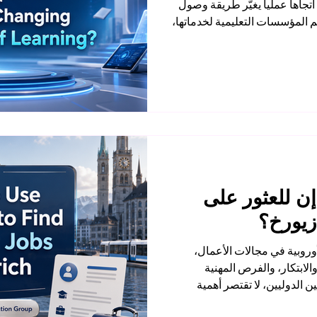
تجاهاً عملياً يغيّر طريقة وصول
 المؤسسات التعليمية لخدماتها،
سوق العمل الحديث. فالتعليم
إنترنت، بل يعني استخدام
ية، والدعم الأكاديمي بطريقة
يماً وارتباطاً بحياة الطالب
ربي، أصبحت الحاجة إلى #تعلي
ن للعثور على
زيورخ؟
أوروبية في مجالات الأعمال،
الابتكار، والفرص المهنية
ن الدوليين، لا تقتصر أهمية
إلى بناء الخبرة العملية، وتوسيع