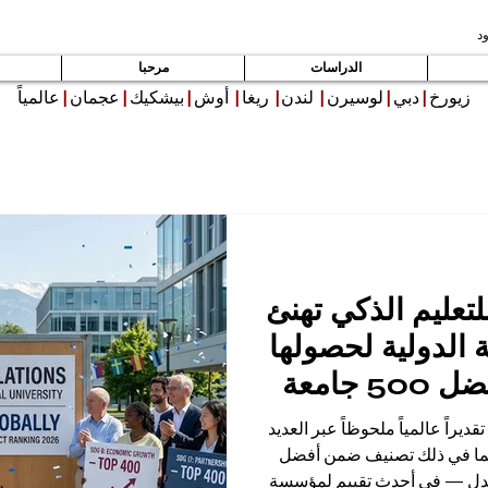
د
الدراسات
مرحبا
زيورخ
|
دبي
|
لوسيرن
|
لندن
|
ريغا
|
أوش
|
بيشكيك
|
عجمان
|
عالمياً
موعة VBNN للتعليم الذكي تهنئ
 الدولية لحصولها
على مركز ضمن أفضل 500 جامعة
لاستدامة لعام
يراً عالمياً ملحوظاً عبر العديد
لتعليم العالي
بما في ذلك تصنيف ضمن أفضل
العدل — في أحدث تقييم لمؤسسة