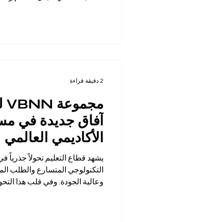
(THE)
اليوم، 24 يونيو 026
رسمياً ضمن أفضل
مجموعة VBNN للتعليم ال
السويسرية الدولية على هذا الإ
2 دقيقة قراءة
مجم
آفاق جديدة في مسي
الأكاديمي العالمي
يشهد قطاع التعليم تحولاً جذرياً ف
التكنولوجي المتسارع والطلب المت
وعالية الجودة. وفي قلب هذا التحو
#مجموعة_VBNN_للتعلي
وتطوير المعرفة. لقد رسخت المج
اسمها رسمياً في المعهد الفيدرال