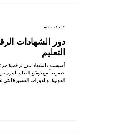
سويسري، مما يعكس متانة أساسها 
مزدوجة الحضور: بين الجودة السوي
3 دقيقة قراءة
دور الشهادات الرق
التعليم
أصبحت #الشهادات_الرقمية جزءاً 
خصوصاً مع توسّع التعلم المرن، وال
الدولية، والدورات القصيرة التي 
مهاراتهم في مراحل مختلفة من حيا
يعد الطالب أو المهني بحاجة فقط إ
يحتاج أيضاً إلى وسيلة حديثة تُظهر
للمشاركة، وسهلة التحقق. تساعد
التعليم أكثر شفافية. فهي لا تكتفي 