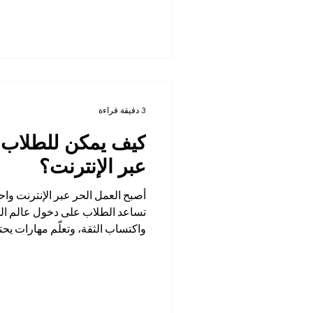
شبكة العلاقات المهنية، وفهم ط
السويسري. ومن بين الأدوات المفي
لينكدإن. فهي ليست مجرد سيرة ذات
تساعد الطالب على عرض مهاراته،
ومتابعة الشركات،
3 دقيقة قراءة
كيف يمكن للطلاب ب
عبر الإنترنت؟
أصبح العمل الحر عبر الإنترنت واحد
تساعد الطلاب على دخول عالم المهن
واكتساب الثقة، وتعلّم مهارات يحت
من انتظار التخرج للبدء في الحياة 
أن يبدأ بخطوات صغيرة ومنظمة، و
فرصة حقيقية للتعلّم والنمو. الع
إضافي، بل يعني أيضًا تعلّم المسؤول
والتواصل المهني، وفهم احتياجات ا