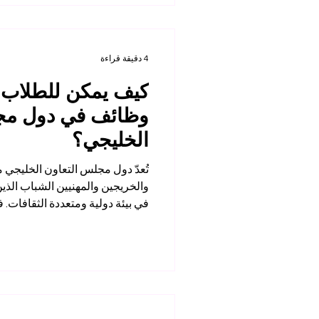
أهمية
4 دقيقة قراءة
كيف يمكن للطلاب ا
وظائف في دول مج
الخليجي؟
تُعدّ دول مجلس التعاون الخليجي م
والخريجين والمهنيين الشباب الذين
في بيئة دولية ومتعددة الثقافات. 
المتحدة، والمملكة العربية السعود
وسلطنة عُمان تشهد نمواً مستمراً
الأعمال، والتكنولوجيا، والضيافة، 
الصحية، واللوجستيات، والتمويل، و
المرتبطين بـ مجموعة في بي إن إن
السويس