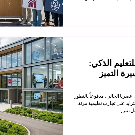
تايمز للتعليم العالي. في تصنيفات تأثير الاستدامة لعام 2026
المرتقبة من مؤسسة تايمز للتعليم العالي (THE) والتي صدرت
2، تم تصنيف الجامعة السويسرية الدولية
 500 جامعة على مستوى العالم. تتقدم
ذكي بأسمى آيات التهاني للجامعة
وعة VBNN للتعليم الذكي:
رة التميز
ي عصرنا الحالي، مدفوعاً بالتطور
زايد على تجارب تعليمية مرنة
ل، تبرز
م_الذكي ككيان رائد يلتزم بالابتكار
موعة مكانتها من خلال تسجيل
ي السويسري للملكية الفكرية