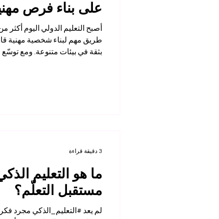
على بناء فرص مهني
أصبح التعليم الدولي اليوم أكثر من
طريق مهم لبناء شخصية مهنية قادر
بثقة في بيئات متنوعة. ومع توسّ
عبر الحدود، لم يعد النجاح المهني
المعرفة النظرية، بل أصبح يحتاج
تواصل، وفهم ثقافي، وقدرة على 
مختلفة. يساعد #التعليم_الدولي ا
زاوية أوسع. فالطالب الذي يدرس ض
على طرق تفكير مخت
3 دقيقة قراءة
ما هو التعليم الذكي؟
مستقبل التعلّم؟
لم يعد #التعليم_الذكي مجرد فكر