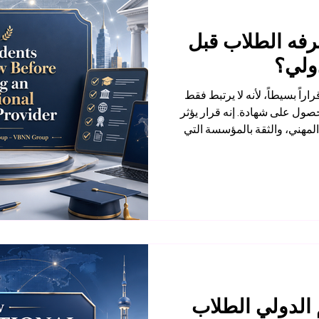
رفه الطلاب قبل
دولي؟
اً بسيطاً، لأنه لا يرتبط فقط
صول على شهادة. إنه قرار يؤثر
لمهني، والثقة بالمؤسسة التي
ية. لذلك، من المهم أن يعرف
بل اتخاذ القرار. أول ما ينبغي
 للمزوّد التعليمي. يجب أن تكون
ليمية، ومكان عملها، وطريقة
ها، ونموذجها التعليمي.
 الدولي الطلاب