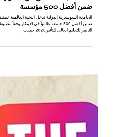
تصنف الجامعة السويسرية الدولية
ضمن أفضل 500 مؤسسة
الجامعة السويسرية الدولية تدخل النخبة العالمية: تصني
ضمن أفضل 500 جامعة عالمياً في الابتكار وفقاً لتصني
التايمز للتعليم العالي للتأثير 2026 حققت
#الجامعة_السويسرية_الدولية إنجازاً تاريخياً يعكس
التزامها الراسخ بالتميز الأكاديمي والتطور المستمر، ح
تم الاعتراف بها رسمياً كواحدة من أفضل المؤسسات
التعليمية على مستوى العالم. في الإصدار الأخير من
#تصنيفات_التايمز_للتعليم_العالي لعام 2026، حصدت
الجامعة مكانة مرموقة ضمن
#أفضل_500_جامعة_عالميا، وذلك بفضل إسهاماتها
الاستثنائية وا