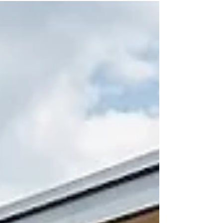
أفضل 500 جامعة على مستوى العالم في تصنيفات التا
للتعليم العالي (THE) لتأثير الاستدامة لعام 2026. هذا
الإنجاز ليس مجرد رقم، بل هو تتويج لرؤية الجامعة
الطموحة في إحداث تأثير إيجابي وملموس يمتد من
قاعات الدراسة إلى المجتمعات العالمية. على عكس
المقاييس الأكاديمية التقليدية، ينفرد تصنيف "التايمز"
للتأثير بتقييم المساهمات المباشرة والف