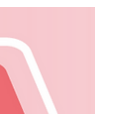
العالمية التي تجمع بين التميز الأكاديمي والانتشار الدول
الواسع. تأسست الجامعة عام 1999...