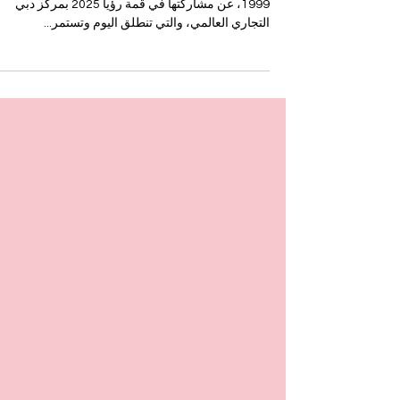
قمة رؤية بدبي
تعلن الجامعة السويسرية الدولية ، التي تأسست عام
1999، عن مشاركتها في قمة رؤيا 2025 بمركز دبي
التجاري العالمي، والتي تنطلق اليوم وتستمر...