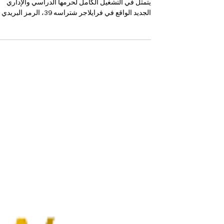
بمساحة 1000 متر مربع
أعلنت الجامعة الدولية السويسرية (SIU) عن إنجاز كبير
يتمثل في التشغيل الكامل لحرمها الدراسي والإداري
الجديد الواقع في فرايلاجر شتراسه 39، الرمز البريدي
8047 – زيورخ ، في قلب المدينة.تم تجهيز هذا المرفق
الحديث بالكامل ليكون مركزًا مخصصًا للتدريس،
الامتحانات، الورش الأكاديمية، والإدارة، مما يوفّر بيئة
احترافية متكاملة للطلاب والهيئة الأكاديمية. أما سكن
الطلاب فيتم ترتيبه خارج الموقع، لضمان بقاء مركز زيو
مركزًا متخصصًا للأكاديميا والإدارة فقط. يمثل هذا التطو
خطوة جديدة تعزز