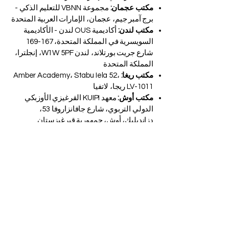
الدولية لإدارة الأعمال، لوسيرن،
Industriestrasse 59، 6034 لوزيرن، سويسرا
مكتب دبي:
أكاديمية ISB دبي - المعهد
السويسري الدولي في دبي، الإمارات العربية
المتحدة، مبنى المدير التنفيذي، مجمع دبي
للاستثمار، دبي، الإمارات العربية المتحدة
مكتب عجمان:
مجموعة VBNN للتعليم الذكي -
برج آمبر جيم، عجمان، الإمارات العربية المتحدة
مكتب لندن:
أكاديمية OUS لندن - الأكاديمية
السويسرية في المملكة المتحدة، 167-169
شارع جريت بورتلاند، لندن W1W 5PF، إنجلترا،
المملكة المتحدة
مكتب ريغا:
Amber Academy، Stabu Iela 52،
LV-1011 ريجا، لاتفيا
مكتب أوش:
معهد KUIPI القرغيزي الأوزبكي
الدولي التربوي، شارع جافانزاروفا 53،
دزانديليك، أوش، جمهورية قيرغيزستان
مكتب بيشكيك:
جامعة SIU السويسرية الدولية،
74 شارع شابدان باتير، مدينة بيشكيك، جمهورية
قيرغيزستان
عبر الإنترنت:
أكاديمية OUS الدولية في