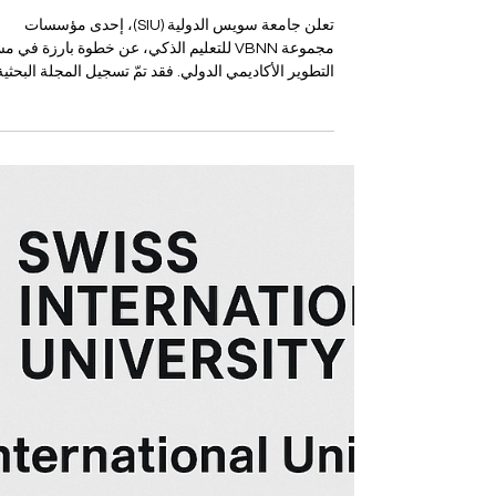
الجامعة السويسرية الدولية تحتفل
بتسجيل مجلة U7Y رسميًا في
Crossref
تعلن جامعة سويس الدولية (SIU)، إحدى مؤسسات
مجموعة VBNN للتعليم الذكي، عن خطوة بارزة في م
التطوير الأكاديمي الدولي. فقد تمّ تسجيل المجلة البحثية
التابعة للجامعة، Unveiling Seven Continents
arbook Journal (U7Y Journal) – ISSN 3042-4399
، رسميًا في Crossref ، وهي من أبرز الهيئات العالمية
التي تدعم البنية التحتية للنشر العلمي. يمثل هذا الإنجاز
خطوة استراتيجية تعزز التزام SIU ببناء بيئة بحثية قوية
ومتوافقة مع المعايير الدولية، وترسّخ رؤية الجامعة في
دعم الشفافية والجودة والمع