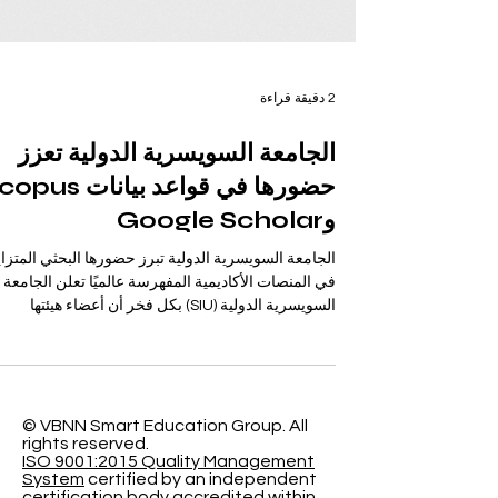
2 دقيقة قراءة
الجامعة السويسرية الدولية تعزز
حضورها في قواعد بيانات s
وGoogle Scholar
الجامعة السويسرية الدولية تبرز حضورها البحثي المتزاي
في المنصات الأكاديمية المفهرسة عالميًا تعلن الجامعة
السويسرية الدولية (SIU) بكل فخر أن أعضاء هيئتها
الأكاديمية والبحثية بدأوا بتحقيق حضور متزايد في المجل
والدوريات الأكاديمية المعترف بها دوليًا. ويعكس هذا