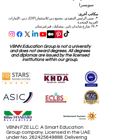
8047 زيورخ
سويسرا
مكتب الجودة:
شارع الصناعات 59
6034 لوسيرن
سويسرا
مكاتب أخرى:
📍
مبنى الرئيس التنفيذي، مجمع دبي للاستثمار (DIP)، دبي، الإمارات
العربية المتحدة
📍74 شارع شابدان باتير، بيشكيك، قيرغيزستان
VBNN Education Group is not a university
and does not award degrees. All degrees
and diplomas are issued by the licensed
institutions within our group.