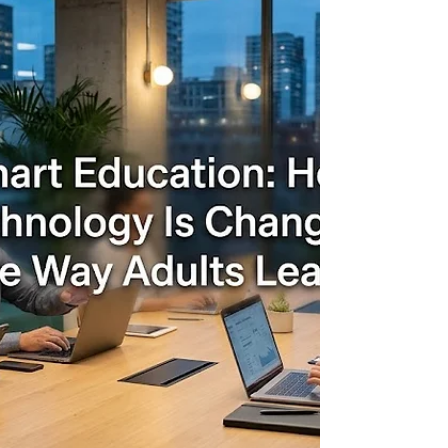
حققت الجامعة السويسرية الدولية إنجازاً استثنائياً يعك
التزامها العميق بهذه القيم النبيلة. فقد حصدت الجامعة
مكانة مرموقة ضمن أفضل 200 جامعة على مستوى
العالم في الهدف 16 من #أهداف_التنمية_المستدامة
وذلك وفقاً لنتائج تصنيفات التايمز للتعليم العالي لتأثير
الاستدامة لعام 2026. ويُعنى