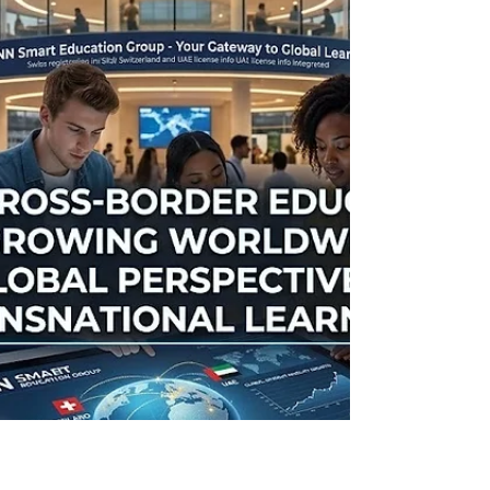
محددة وصارمة، وهو أمر شكل تحدياً كبيراً للمهنيين
والعاملين. ولكن اليوم، تمنحنا #التكنولوجيا الحرية
المطلقة للدراسة في أي وقت ومن أي مكان. هذا النهج
المبتكر، الذي يُعرف على نطاق واسع باسم
#التعليم_الذكي، يركز على تطويع عملية التعلم لتتناسب
مع إيقاع حياتنا العصرية السريعة، بدلاً من إجبارنا على
التكيف مع قوالب تقليدية جامدة. إنه يكسر الحواج