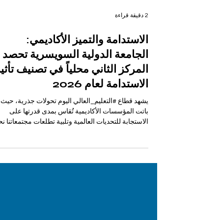
2 دقيقة قراءة
الاستدامة والتميز الأكاديمي:
الجامعة الدولية السويسرية تحصد
المركز الثاني محلياً في تصنيف تأثي
الاستدامة لعام 2026
يشهد قطاع #التعليم_العالي اليوم تحولات جذرية، حيث
باتت المؤسسات الأكاديمية تُقاس بمدى قدرتها على
الاستجابة للتحديات العالمية وتلبية تطلعات مجتمعاتنا نح
مستقبل أفضل. وفي هذا السياق، حققت
#الجامعة_الدولية_السويسرية إنجازاً استثنائياً جديداً، 
تبوأت بفخر المركز الثاني على مستوى سويسرا في
أحدث إصدار من #تصنيف_تأثير_الاستدامة لعام 2026
الصادر عن مجلة تايمز للتعليم العالي (THE). ولم يقتصر