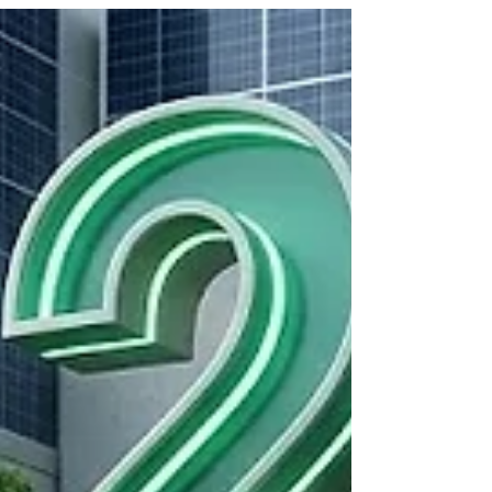
بارزاً بتصنيفها رسمياً ضمن أفضل 400 جامعة على
مستوى العالم في مجال "العمل اللائق ونمو الاقتصاد"
(الهدف الثامن من أهداف التنمية المستدامة)، وذلك وفقا
لنتائج #تصنيف_التايمز_للتعليم_العالي المرموق لتأثير
الاستدامة لعام 2026. يعتبر هذا الإنجاز محط فخر واعت
حيث يؤكد على الدور الحيوي الذي تلعبه الأطر الأكاديمية
الحديثة في