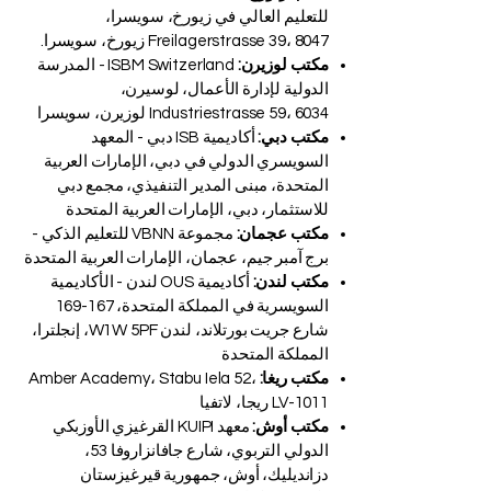
مكتب زيورخ:
AAHES – الأكاديمية المستقلة
للتعليم العالي في زيورخ، سويسرا،
Freilagerstrasse 39، 8047 زيورخ، سويسرا.
مكتب لوزيرن:
ISBM Switzerland - المدرسة
الدولية لإدارة الأعمال، لوسيرن،
Industriestrasse 59، 6034 لوزيرن، سويسرا
مكتب دبي:
أكاديمية ISB دبي - المعهد
السويسري الدولي في دبي، الإمارات العربية
المتحدة، مبنى المدير التنفيذي، مجمع دبي
للاستثمار، دبي، الإمارات العربية المتحدة
مكتب عجمان:
مجموعة VBNN للتعليم الذكي -
برج آمبر جيم، عجمان، الإمارات العربية المتحدة
مكتب لندن:
أكاديمية OUS لندن - الأكاديمية
السويسرية في المملكة المتحدة، 167-169
شارع جريت بورتلاند، لندن W1W 5PF، إنجلترا،
المملكة المتحدة
مكتب ريغا:
Amber Academy، Stabu Iela 52،
LV-1011 ريجا، لاتفيا
مكتب أوش:
معهد KUIPI القرغيزي الأوزبكي
الدولي التربوي، شارع جافانزاروفا 53،