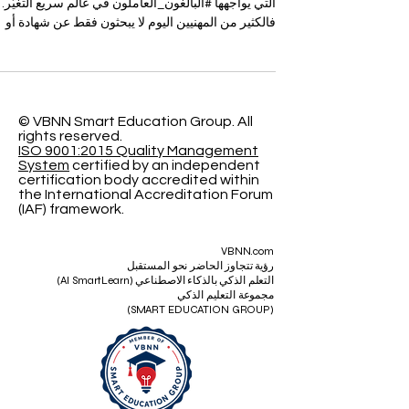
أصبح اختيار نموذج الدراسة المناسب من أهم القرارات
التي يواجهها #البالغون_العاملون في عالم سريع التغيّر.
فالكثير من المهنيين اليوم لا يبحثون فقط عن شهادة أو
برنامج دراسي، بل يبحثون عن طريقة تعلم تساعدهم ع
تطوير مسارهم المهني دون أن يضطروا إلى ترك أعماله
أو إهمال مسؤولياتهم العائلية والشخصية. لذلك يظهر
سؤال مهم: هل #التعليم_عبر_الإنترنت هو الخيار الأفض
أم أن #التعليم_المدمج يقدم تجربة أكثر توازناً؟ يعتمد
© VBNN Smart Education Group.
All
rights reserved.
الجواب على طبيعة حياة كل متعلم، ووقته، وأسلوب
ISO 9001:2015 Quality Management
تعلمه، وأهدافه المهنية.
System
certified by an independent
certification body accredited within
the International Accreditation Forum
(IAF) framework.
VBNN.com
رؤية تتجاوز الحاضر نحو المستقبل
التعلم الذكي بالذكاء الاصطناعي (AI SmartLearn)
مجموعة التعليم الذكي
(SMART EDUCATION GROUP)