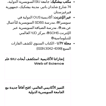
دزانديليك، أوش، جمهورية قيرغيزستان
مكتب بيشكيك:
جامعة SIU السويسرية الدولية،
74 شارع شابدان باتير، مدينة بيشكيك، جمهورية
قيرغيزستان
عبر الإنترنت:
أكاديمية OUS الدولية في
سويسرا®، مدرسة SDBS السويسرية للأعمال
عن بعد®، مدرسة الضيافة السويسرية عبر
الإنترنت SOHS®، مركز YJD العالمي
للدبلوماسية®
مجلة U7Y
- الكتاب السنوي لكشف القارات
السبع (ISSN
3042-4399)
إنجازاتنا الأكاديمية: استكشف أبحاث SIU على
Web of Science
التميز الأكاديمي العالمي: افتح آفاقاً جديدة مع
الجامعة السويسرية الدولية