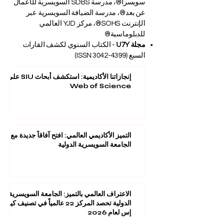
سويسرا®، مدرسة SDBS السويسرية للأعمال
عن بعد®، مدرسة الضيافة السويسرية عبر
الإنترنت SOHS®، مركز YJD العالمي
للدبلوماسية®
مجلة U7Y
- الكتاب السنوي لكشف القارات
السبع (ISSN
3042-4399)
إنجازاتنا الأكاديمية: استكشف أبحاث SIU على
Web of Science
التميز الأكاديمي العالمي: افتح آفاقاً جديدة مع
الجامعة السويسرية الدولية
الاعتراف العالمي بالتميز: الجامعة السويسرية
الدولية تحصد المركز 22 عالمياً في تصنيف كيو
إس لعام 2026