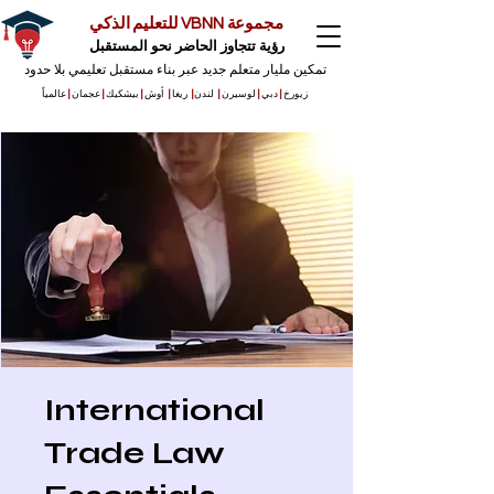
مجموعة VBNN للتعليم الذكي
رؤية تتجاوز الحاضر نحو المستقبل
تمكين مليار متعلم جديد عبر بناء مستقبل تعليمي بلا حدود
زيورخ
|
دبي
|
لوسيرن
|
لندن
|
ريغا
|
أوش
|
بيشكيك
|
عجمان
|
عالمياً
International
Trade Law