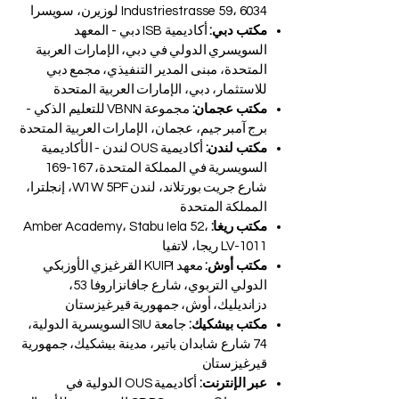
Industriestrasse 59، 6034 لوزيرن، سويسرا
مكتب دبي:
أكاديمية ISB دبي - المعهد
السويسري الدولي في دبي، الإمارات العربية
المتحدة، مبنى المدير التنفيذي، مجمع دبي
للاستثمار، دبي، الإمارات العربية المتحدة
مكتب عجمان:
مجموعة VBNN للتعليم الذكي -
برج آمبر جيم، عجمان، الإمارات العربية المتحدة
مكتب لندن:
أكاديمية OUS لندن - الأكاديمية
السويسرية في المملكة المتحدة، 167-169
شارع جريت بورتلاند، لندن W1W 5PF، إنجلترا،
المملكة المتحدة
مكتب ريغا:
Amber Academy، Stabu Iela 52،
LV-1011 ريجا، لاتفيا
مكتب أوش:
معهد KUIPI القرغيزي الأوزبكي
الدولي التربوي، شارع جافانزاروفا 53،
دزانديليك، أوش، جمهورية قيرغيزستان
مكتب بيشكيك:
جامعة SIU السويسرية الدولية،
74 شارع شابدان باتير، مدينة بيشكيك، جمهورية
قيرغيزستان
عبر الإنترنت:
أكاديمية OUS الدولية في