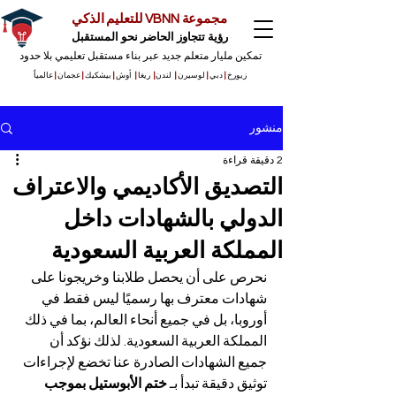
مجموعة VBNN للتعليم الذكي
رؤية تتجاوز الحاضر نحو المستقبل
تمكين مليار متعلم جديد عبر بناء مستقبل تعليمي بلا حدود
زيورخ
|
دبي
|
لوسيرن
|
لندن
|
ريغا
|
أوش
|
بيشكيك
|
عجمان
|
عالمياً
منشور
2 دقيقة قراءة
التصديق الأكاديمي والاعتراف
الدولي بالشهادات داخل
المملكة العربية السعودية
نحرص على أن يحصل طلابنا وخريجونا على 
شهادات معترف بها رسميًا ليس فقط في 
أوروبا، بل في جميع أنحاء العالم، بما في ذلك 
المملكة العربية السعودية. لذلك نؤكد أن 
جميع الشهادات الصادرة عنا تخضع لإجراءات 
توثيق دقيقة تبدأ بـ 
ختم الأبوستيل بموجب 