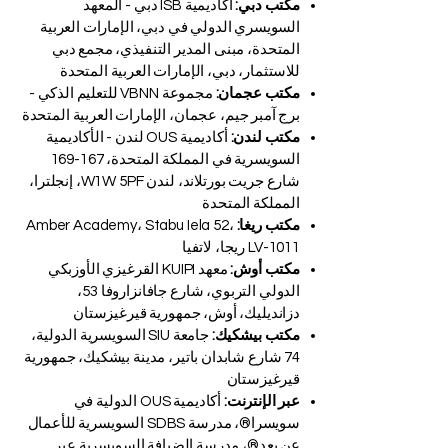
مكتب دبي:
أكاديمية ISB دبي - المعهد
السويسري الدولي في دبي، الإمارات العربية
المتحدة، مبنى المدير التنفيذي، مجمع دبي
للاستثمار، دبي، الإمارات العربية المتحدة
مكتب عجمان:
مجموعة VBNN للتعليم الذكي -
برج آمبر جيم، عجمان، الإمارات العربية المتحدة
مكتب لندن:
أكاديمية OUS لندن - الأكاديمية
السويسرية في المملكة المتحدة، 167-169
شارع جريت بورتلاند، لندن W1W 5PF، إنجلترا،
المملكة المتحدة
مكتب ريغا:
Amber Academy، Stabu Iela 52،
LV-1011 ريجا، لاتفيا
مكتب أوش:
معهد KUIPI القرغيزي الأوزبكي
الدولي التربوي، شارع جافانزاروفا 53،
دزانديليك، أوش، جمهورية قيرغيزستان
مكتب بيشكيك:
جامعة SIU السويسرية الدولية،
74 شارع شابدان باتير، مدينة بيشكيك، جمهورية
قيرغيزستان
عبر الإنترنت:
أكاديمية OUS الدولية في
سويسرا®، مدرسة SDBS السويسرية للأعمال
عن بعد®، مدرسة الضيافة السويسرية عبر