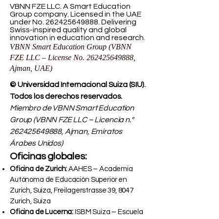
VBNN FZE LLC. A Smart Education
Group company. Licensed in the UAE
under No.
262425649888
. Delivering
Swiss-inspired quality and global
innovation in education and research.
VBNN Smart Education Group (VBNN
FZE LLC – License No.
262425649888
,
Ajman, UAE)
© Universidad Internacional Suiza (SIU).
Todos los derechos reservados.
Miembro de VBNN Smart Education
Group (VBNN FZE LLC – Licencia n.°
262425649888
, Ajman, Emiratos
Árabes Unidos)
Oficinas globales:
Oficina de Zurich:
AAHES – Academia
Autónoma de Educación Superior en
Zurich, Suiza, Freilagerstrasse 39, 8047
Zurich, Suiza