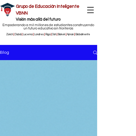
Grupo de Educación Inteligente
VBNN
​Visión más allá del futuro
Empoderando a mil millones de estudiantes construyendo
un futuro educativo sin fronteras
Zúrich
|
Dubái
|
Lucerna
|
Londres
|
Riga
|
Osh
|
Biskek
|
Ajman
|
Globalmente
Blog