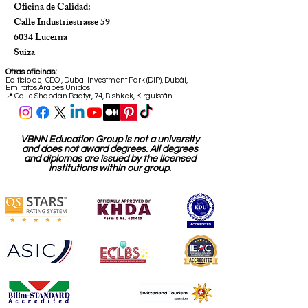
8047 Zúrich
Suiza
Oficina de Calidad:
Calle Industriestrasse 59
6034 Lucerna
Suiza
Otras oficinas:
Edificio del CEO
,
Dubai Investment Park (DIP), Dubái,
Emiratos Árabes Unidos
📍 Calle Shabdan Baatyr, 74, Bishkek, Kirguistán
VBNN Education Group is not a university
and does not award degrees. All degrees
and diplomas are issued by the licensed
institutions within our group.