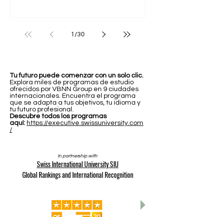
Universidad Internacional Suiza
en el Top 3 del ranking QS
Executive MBA 2026
1
/
30
Tu futuro puede comenzar con un solo clic.
Explora miles de programas de estudio
ofrecidos por VBNN Group en 9 ciudades
internacionales. Encuentra el programa
que se adapta a tus objetivos, tu idioma y
tu futuro profesional.
Descubre todos los programas
aquí:
https://executive.swissuniversity.com
/
In partnership with
Swiss International University SIU
Global Rankings and International Recognition