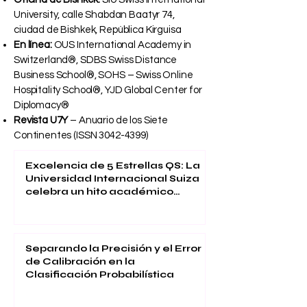
República Kirguisa
Oficina de Bishkek:
SIU Swiss International
University, calle Shabdan Baatyr 74,
ciudad de Bishkek, República Kirguisa
En línea:
OUS International Academy in
Switzerland®, SDBS Swiss Distance
Business School®, SOHS – Swiss Online
Hospitality School®, YJD Global Center for
Diplomacy®
Revista U7Y
– Anuario de los Siete
Continentes (ISSN
3042-4399)
Excelencia de 5 Estrellas QS: La
Universidad Internacional Suiza
celebra un hito académico
global
Separando la Precisión y el Error
de Calibración en la
Clasificación Probabilística