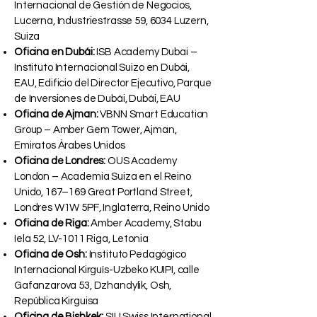
Oficina de Lucerna:
ISBM Suiza – Escuela
Internacional de Gestión de Negocios,
Lucerna, Industriestrasse 59, 6034 Luzern,
Suiza
Oficina en Dubái:
ISB Academy Dubai –
Instituto Internacional Suizo en Dubái,
EAU, Edificio del Director Ejecutivo, Parque
de Inversiones de Dubái, Dubái, EAU
Oficina de Ajman:
VBNN Smart Education
Group – Amber Gem Tower, Ajman,
Emiratos Árabes Unidos
Oficina de Londres:
OUS Academy
London – Academia Suiza en el Reino
Unido, 167–169 Great Portland Street,
Londres W1W 5PF, Inglaterra, Reino Unido
Oficina de Riga:
Amber Academy, Stabu
Iela 52, LV-1011 Riga, Letonia
Oficina de Osh:
Instituto Pedagógico
Internacional Kirguís-Uzbeko KUIPI, calle
Gafanzarova 53, Dzhandylik, Osh,