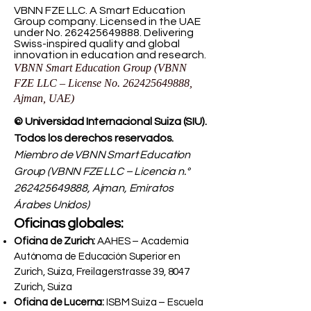
VBNN FZE LLC. A Smart Education
Group company. Licensed in the UAE
under No.
262425649888
. Delivering
Swiss-inspired quality and global
innovation in education and research.
VBNN Smart Education Group (VBNN
FZE LLC – License No.
262425649888
,
Ajman, UAE)
© Universidad Internacional Suiza (SIU).
Todos los derechos reservados.
Miembro de VBNN Smart Education
Group (VBNN FZE LLC – Licencia n.°
262425649888
, Ajman, Emiratos
Árabes Unidos)
Oficinas globales:
Oficina de Zurich:
AAHES – Academia
Autónoma de Educación Superior en