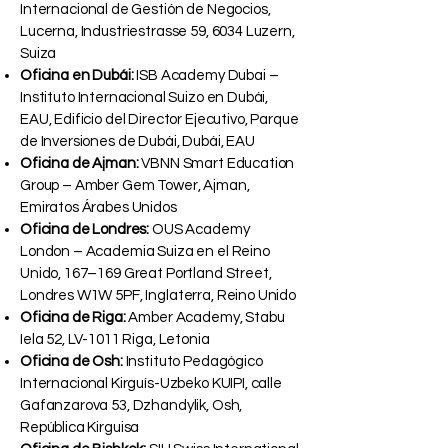
Zurich, Suiza, Freilagerstrasse 39, 8047
Zurich, Suiza
Oficina de Lucerna:
ISBM Suiza – Escuela
Internacional de Gestión de Negocios,
Lucerna, Industriestrasse 59, 6034 Luzern,
Suiza
Oficina en Dubái:
ISB Academy Dubai –
Instituto Internacional Suizo en Dubái,
EAU, Edificio del Director Ejecutivo, Parque
de Inversiones de Dubái, Dubái, EAU
Oficina de Ajman:
VBNN Smart Education
Group – Amber Gem Tower, Ajman,
Emiratos Árabes Unidos
Oficina de Londres:
OUS Academy
London – Academia Suiza en el Reino
Unido, 167–169 Great Portland Street,
Londres W1W 5PF, Inglaterra, Reino Unido
Oficina de Riga:
Amber Academy, Stabu
Iela 52, LV-1011 Riga, Letonia
Oficina de Osh:
Instituto Pedagógico
Internacional Kirguís-Uzbeko KUIPI, calle