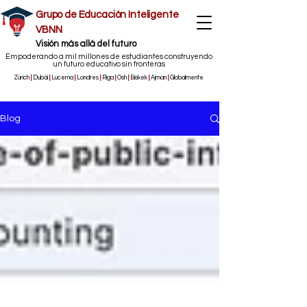
Grupo de Educación Inteligente
VBNN
​Visión más allá del futuro
Empoderando a mil millones de estudiantes construyendo
un futuro educativo sin fronteras
Zúrich
|
Dubái
|
Lucerna
|
Londres
|
Riga
|
Osh
|
Biskek
|
Ajman
|
Globalmente
Blog