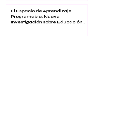
Clasificación Probabilística
El Espacio de Aprendizaje
Programable: Nueva
Investigación sobre Educación
Inmersiva
Reconocimiento Global: La
Universidad Internacional Suiza
Celebra la Calidad, la Innovación
y la Satisfacción Estudiantil
El futuro de la salud digital: La
Universidad Internacional Suiza
publica en Web of Science