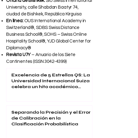
Gafanzarova 53, Dzhandylik, Osh,
República Kirguisa
Oficina de Bishkek:
SIU Swiss International
University, calle Shabdan Baatyr 74,
ciudad de Bishkek, República Kirguisa
En línea:
OUS International Academy in
Switzerland®, SDBS Swiss Distance
Business School®, SOHS – Swiss Online
Hospitality School®, YJD Global Center for
Diplomacy®
Revista U7Y
– Anuario de los Siete
Continentes (ISSN
3042-4399)
Excelencia de 5 Estrellas QS: La
Universidad Internacional Suiza
celebra un hito académico
global
Separando la Precisión y el Error
de Calibración en la