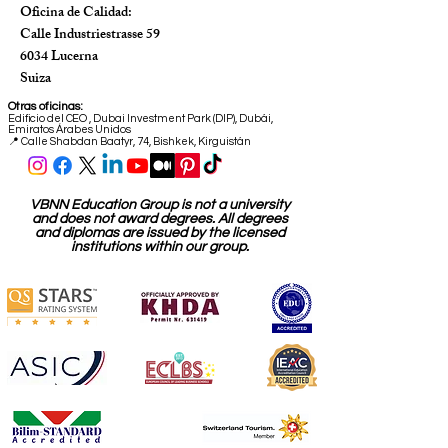
Calle Freilager 39
8047 Zúrich
Suiza
Oficina de Calidad:
Calle Industriestrasse 59
6034 Lucerna
Suiza
Otras oficinas:
Edificio del CEO
,
Dubai Investment Park (DIP), Dubái,
Emiratos Árabes Unidos
📍 Calle Shabdan Baatyr, 74, Bishkek, Kirguistán
VBNN Education Group is not a university
and does not award degrees. All degrees
and diplomas are issued by the licensed
institutions within our group.