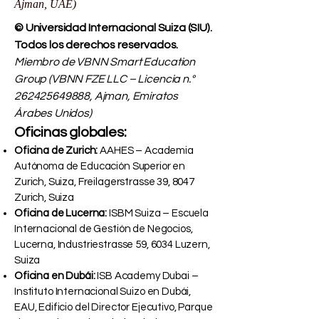
FZE LLC – License No.
262425649888
,
Ajman, UAE)
© Universidad Internacional Suiza (SIU).
Todos los derechos reservados.
Miembro de VBNN Smart Education
Group (VBNN FZE LLC – Licencia n.°
262425649888
, Ajman, Emiratos
Árabes Unidos)
Oficinas globales:
Oficina de Zurich:
AAHES – Academia
Autónoma de Educación Superior en
Zurich, Suiza, Freilagerstrasse 39, 8047
Zurich, Suiza
Oficina de Lucerna:
ISBM Suiza – Escuela
Internacional de Gestión de Negocios,
Lucerna, Industriestrasse 59, 6034 Luzern,
Suiza
Oficina en Dubái:
ISB Academy Dubai –
Instituto Internacional Suizo en Dubái,