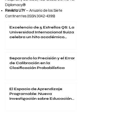
Business School®, SOHS – Swiss Online
Hospitality School®, YJD Global Center for
Diplomacy®
Revista U7Y
– Anuario de los Siete
Continentes (ISSN
3042-4399)
Excelencia de 5 Estrellas QS: La
Universidad Internacional Suiza
celebra un hito académico
global
Separando la Precisión y el Error
de Calibración en la
Clasificación Probabilística
El Espacio de Aprendizaje
Programable: Nueva
Investigación sobre Educación
Inmersiva