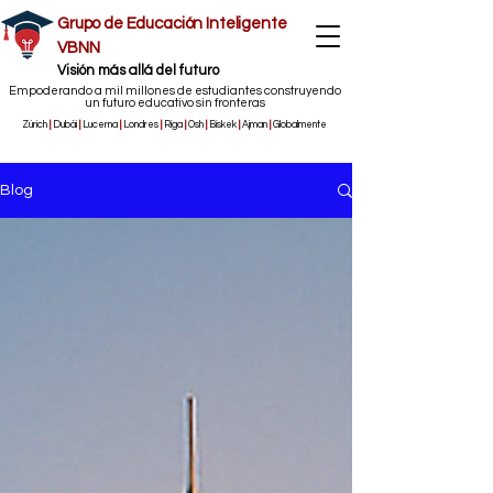
Grupo de Educación Inteligente
VBNN
​Visión más allá del futuro
Empoderando a mil millones de estudiantes construyendo
un futuro educativo sin fronteras
Zúrich
|
Dubái
|
Lucerna
|
Londres
|
Riga
|
Osh
|
Biskek
|
Ajman
|
Globalmente
Blog