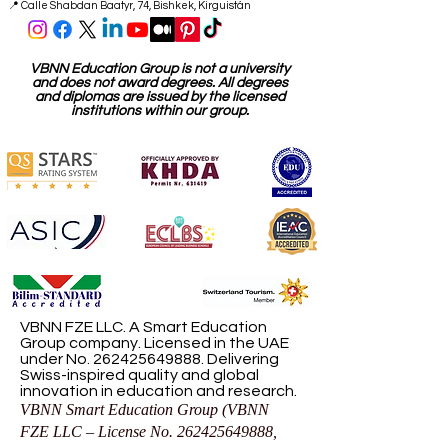
Otras oficinas:
Edificio del CEO
,
Dubai Investment Park (DIP), Dubái,
Emiratos Árabes Unidos
📍 Calle Shabdan Baatyr, 74, Bishkek, Kirguistán
VBNN Education Group is not a university
and does not award degrees. All degrees
and diplomas are issued by the licensed
institutions within our group.
VBNN FZE LLC. A Smart Education
Group company. Licensed in the UAE
under No.
262425649888
. Delivering
Swiss-inspired quality and global
innovation in education and research.
VBNN Smart Education Group (VBNN