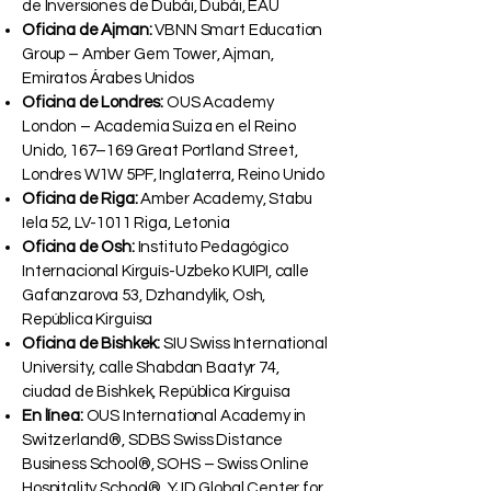
EAU, Edificio del Director Ejecutivo, Parque
de Inversiones de Dubái, Dubái, EAU
Oficina de Ajman:
VBNN Smart Education
Group – Amber Gem Tower, Ajman,
Emiratos Árabes Unidos
Oficina de Londres:
OUS Academy
London – Academia Suiza en el Reino
Unido, 167–169 Great Portland Street,
Londres W1W 5PF, Inglaterra, Reino Unido
Oficina de Riga:
Amber Academy, Stabu
Iela 52, LV-1011 Riga, Letonia
Oficina de Osh:
Instituto Pedagógico
Internacional Kirguís-Uzbeko KUIPI, calle
Gafanzarova 53, Dzhandylik, Osh,
República Kirguisa
Oficina de Bishkek:
SIU Swiss International
University, calle Shabdan Baatyr 74,
ciudad de Bishkek, República Kirguisa
En línea:
OUS International Academy in
Switzerland®, SDBS Swiss Distance