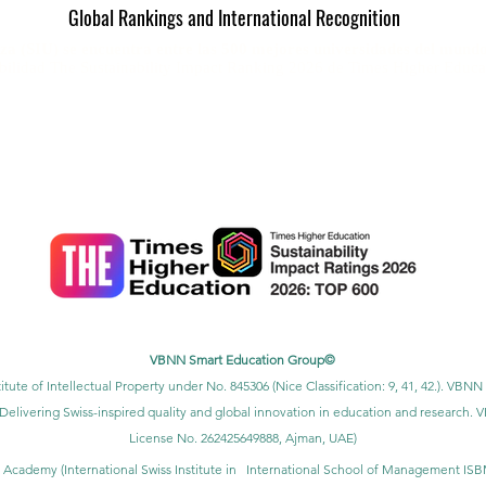
Global Rankings and International Recognition
za (SIU) se encuentra entre las 500 mejores universidades del mundo
ibilidad The Sustainability Impact Ranking 2026 de Times Higher Educa
U) ocupa el puesto número 22 a nivel mundial
en el ranking QS World
Rankings 2026 — Joint.
IU) ocupa el tercer puesto a nivel mundial
en el Ranking Global de U
2027 de QRNW.
SIU) también está reconocida como una universidad con calificación QS d
Satisfacción del Cliente de la MENAA, el Premio a la Mejor Universidad M
los Estudiantes.
VBNN Smart Education Group©
itute of Intellectual Property under No. 845306 (Nice Classification: 9, 41, 42.). V
Delivering Swiss-inspired quality and global innovation in education and researc
License No. 262425649888, Ajman, UAE)
 Academy (International Swiss Institute in
International School of Management IS