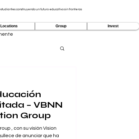
tudiantes construyendo un futuro educativo sin fronteras
Locations
Group
Invest
mente
Educación
itada – VBNN
tion Group
up , con su visión Vision
ullece de anunciar que ha