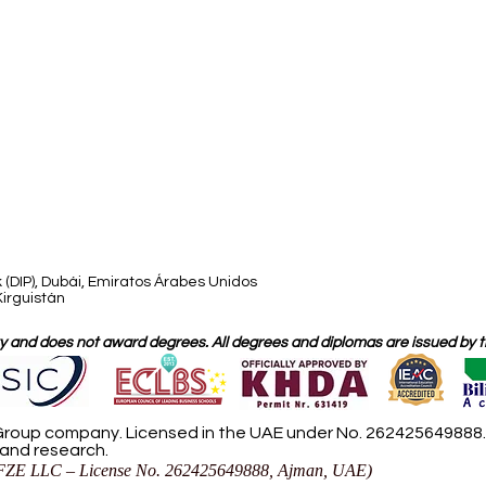
 (DIP), Dubái, Emiratos Árabes Unidos
Kirguistán
 and does not award degrees. All degrees and diplomas are issued by the
roup company. Licensed in the UAE under No. 262425649888. D
 and research.
ZE LLC – License No. 262425649888, Ajman, UAE)