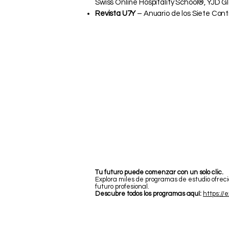
Swiss Online Hospitality School®, YJD 
Revista U7Y
– Anuario de los Siete Cont
Tu futuro puede comenzar con un solo clic.
Explora miles de programas de estudio ofrec
futuro profesional.
Descubre todos los programas aquí:
https://