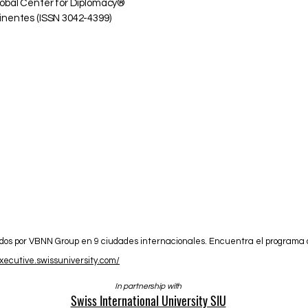
Global Center for Diplomacy®
inentes (ISSN 3042-4399)
idos por VBNN Group en 9 ciudades internacionales. Encuentra el programa qu
executive.swissuniversity.com/
In partnership with
Swiss International University SIU