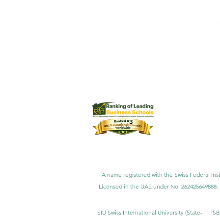
La Universidad Internacional Sui
sosten
La Swiss International University (SI
La Universidad Internacional Suiza (S
La Universidad Internacional Suiza (
distinciones, entre ellas el Premio a la 
A name registered with the Swiss Federal Inst
Licensed in the UAE under No. 262425649888. 
SIU Swiss International University (
State-
ISB