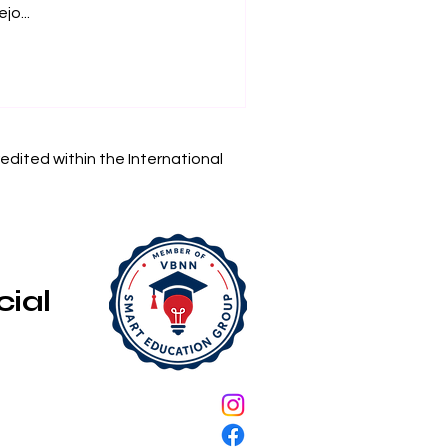
jo...
edited within the International
cial