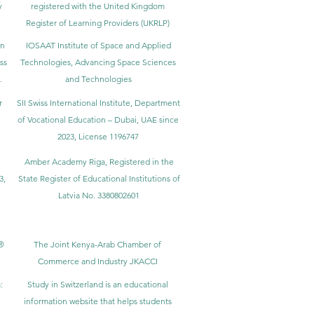
y
registered with the United Kingdom
Register of Learning Providers (UKRLP)
in
IOSAAT Institute of Space and Applied
ss
Technologies, Advancing Space Sciences
.
and Technologies
r
SII Swiss International Institute, Department
of Vocational Education – Dubai, UAE since
2023, License 1196747
Amber Academy Riga, Registered in the
3,
State Register of Educational Institutions of
Latvia No. 3380802601
®
The Joint Kenya-Arab Chamber of
Commerce and Industry JKACCI
:
Study in Switzerland is an educational
information website that helps students