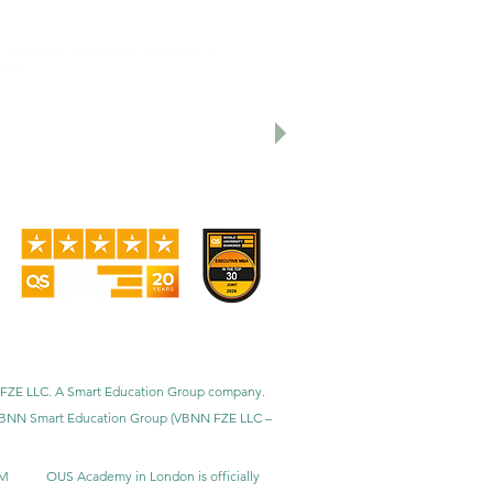
 según el
ranking de impacto en
tion.
 University Rankings: Executive MBA
niversidades Transnacionales (GRTU)
e 5 estrellas y ha recibido varias
oderna y el Premio a la Satisfacción de
BNN FZE LLC. A Smart Education Group company.
h. VBNN Smart Education Group (VBNN FZE LLC –
BM
OUS Academy in London is officially