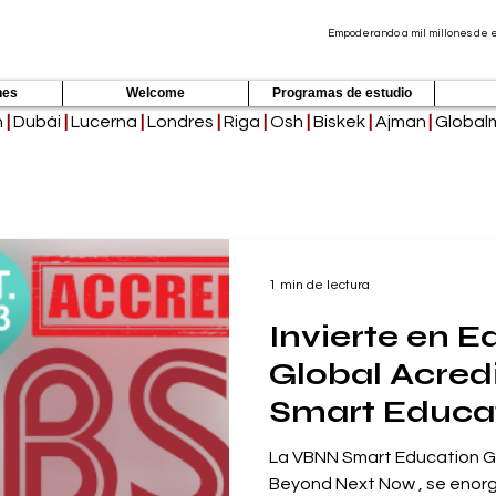
Empoderando a mil millones de es
nes
Welcome
Programas de estudio
h
|
Dubái
|
Lucerna
|
Londres
|
Riga
|
Osh
|
Biskek
|
Ajman
|
Global
1 min de lectura
Invierte en 
Global Acred
Smart Educa
La VBNN Smart Education Gro
Beyond Next Now , se enorg