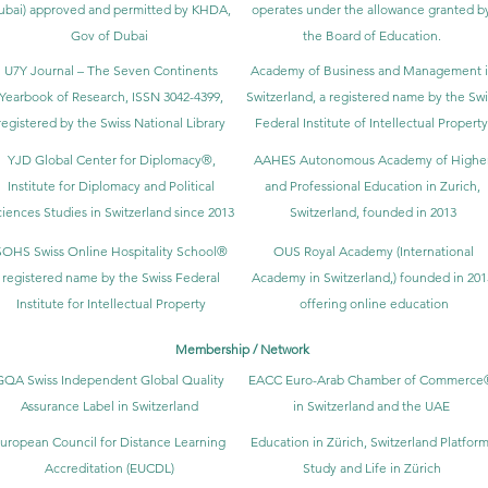
ubai) approved and permitted by KHDA,
operates under the allowance granted b
Gov of Dubai
the Board of Education.
U7Y Journal – The Seven Continents
Academy of Business and Management 
Yearbook of Research, ISSN 3042-4399,
Switzerland, a registered name by the Swi
registered by the Swiss National Library
Federal Institute of Intellectual Property
YJD Global Center for Diplomacy®,
AAHES Autonomous Academy of Highe
Institute for Diplomacy and Political
and Professional Education in Zurich,
iences Studies in Switzerland since 2013
Switzerland, founded in 2013
SOHS Swiss Online Hospitality School®
OUS Royal Academy (International
registered name by the Swiss Federal
Academy in Switzerland,) founded in 201
Institute for Intellectual Property​
offering online education
Membership / Network
GQA Swiss Independent Global Quality
EACC Euro-Arab Chamber of Commerce
Assurance Label in Switzerland
in Switzerland and the UAE
uropean Council for Distance Learning
Education in Zürich, Switzerland Platform
Accreditation (EUCDL)
Study and Life in Zürich