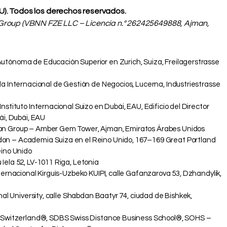
IU). Todos los derechos reservados.
roup (VBNN FZE LLC – Licencia n.° 262425649888, Ajman,
ónoma de Educación Superior en Zurich, Suiza, Freilagerstrasse
a Internacional de Gestión de Negocios, Lucerna, Industriestrasse
stituto Internacional Suizo en Dubái, EAU, Edificio del Director
ái, Dubái, EAU
n Group – Amber Gem Tower, Ajman, Emiratos Árabes Unidos
 – Academia Suiza en el Reino Unido, 167–169 Great Portland
eino Unido
ela 52, LV-1011 Riga, Letonia
ernacional Kirguís-Uzbeko KUIPI, calle Gafanzarova 53, Dzhandylik,
nal University, calle Shabdan Baatyr 74, ciudad de Bishkek,
 Switzerland®, SDBS Swiss Distance Business School®, SOHS –