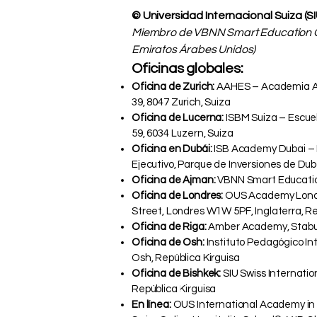
© Universidad Internacional Suiza (S
Miembro de VBNN Smart Education G
Emiratos Árabes Unidos)
Oficinas globales:
Oficina de Zurich:
AAHES – Academia Aut
39, 8047 Zurich, Suiza
Oficina de Lucerna:
ISBM Suiza – Escuel
59, 6034 Luzern, Suiza
Oficina en Dubái:
ISB Academy Dubai – In
Ejecutivo, Parque de Inversiones de Dub
Oficina de Ajman:
VBNN Smart Educatio
Oficina de Londres:
OUS Academy London
Street, Londres W1W 5PF, Inglaterra, R
Oficina de Riga:
Amber Academy, Stabu I
Oficina de Osh:
Instituto Pedagógico Int
Osh, República Kirguisa
Oficina de Bishkek:
SIU Swiss Internatio
República Kirguisa
En línea:
OUS International Academy in