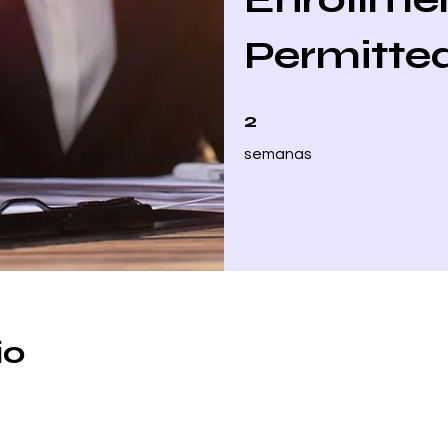
Permitte
2 semanas
2
semanas
io