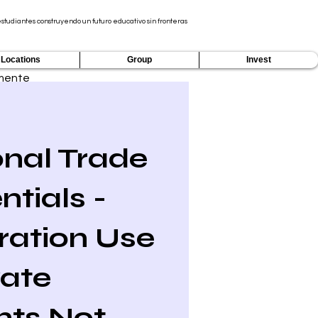
tudiantes construyendo un futuro educativo sin fronteras
Locations
Group
Invest
mente
onal Trade
tials -
ation Use
vate
nts Not