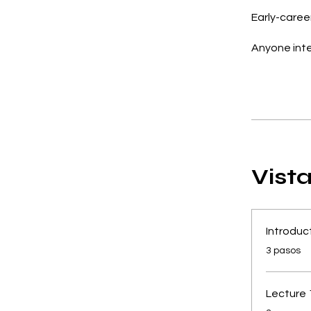
Early-caree
Anyone inte
Vist
Introduc
.
3 pasos
Lecture 
.