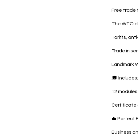
Free trade 
The WTO di
Tariffs, an
Trade in ser
Landmark W
🎓 Includes:
12 modules 
Certificate
💼 Perfect F
Business a