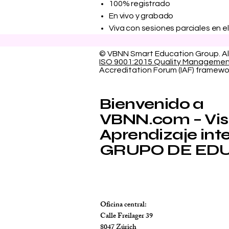
100% registrado
En vivo y grabado
Viva con sesiones parciales en e
© VBNN Smart Education Group.
Al
ISO 9001:2015 Quality Manageme
Accreditation Forum (IAF) framewo
Bienvenido a
VBNN.com – Visi
Aprendizaje intel
GRUPO DE EDU
Oficina central:
Calle Freilager 39
8047 Zúrich