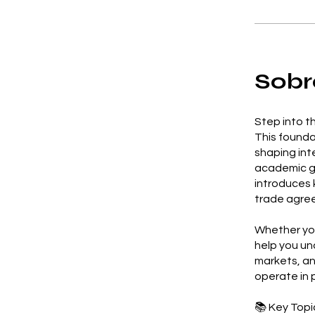
Sobr
Step into t
This founda
shaping int
academic gr
introduces 
trade agre
Whether you’
help you un
markets, an
operate in 
📚 Key Topi