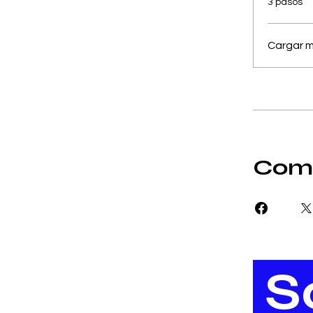
3 pasos
Cargar 
Comp
S