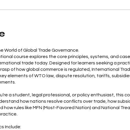
e
he World of Global Trade Governance.
tional course explores the core principles, systems, and case
ernational trade today. Designed for learners seeking a pract
asp of how global commerce is regulated, International Tra
key elements of WTO law, dispute resolution, tariffs, subsidie
ements.
re a student, legal professional, or policy enthusiast, this cou
derstand how nations resolve conflicts over trade, how subsi
d how rules like MFN (Most-Favored Nation) and National Tr
practice.
cs Include: