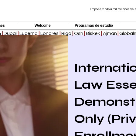
Empoderando a mil millones de es
nes
Welcome
Programas de estudio
h
|
Dubái
|
Lucerna
|
Londres
|
Riga
|
Osh
|
Biskek
|
Ajman
|
Global
Internati
Law Essen
Demonstr
Only (Pri
Enrollme