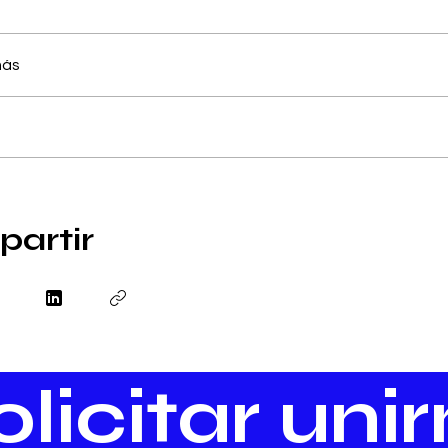
más
artir
olicitar uni