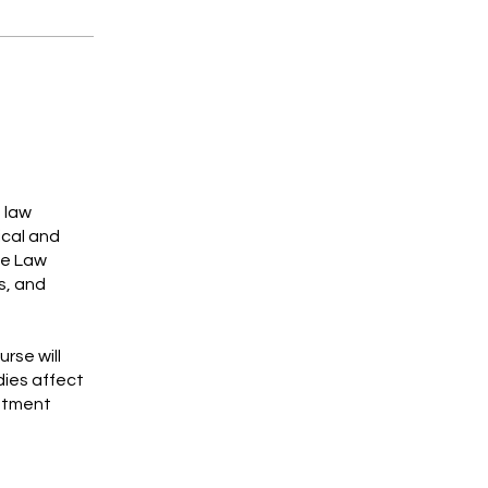
 law
ical and
de Law
s, and
rse will
dies affect
eatment