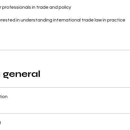
r professionals in trade and policy
rested in understanding international trade law in practice
a general
tion
1