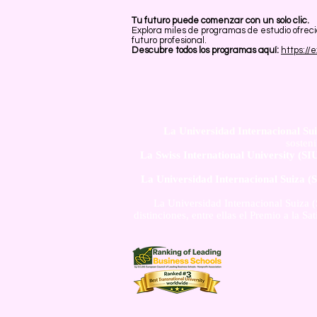
Tu futuro puede comenzar con un solo clic.
Explora miles de programas de estudio ofrec
futuro profesional.
Descubre todos los programas aquí:
https://
La Universidad Internacional Sui
sosten
La Swiss International University (SI
La Universidad Internacional Suiza (S
La Universidad Internacional Suiza (
distinciones, entre ellas el Premio a la 