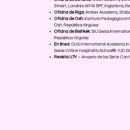
Street, Londres W1W 5PF, Inglaterra, R
Oficina de Riga:
Amber Academy, Stabu I
Oficina de Osh:
Instituto Pedagógico Int
Osh, República Kirguisa
Oficina de Bishkek:
SIU Swiss Internatio
República Kirguisa
En línea:
OUS International Academy in
Swiss Online Hospitality School®, YJD 
Revista U7Y
– Anuario de los Siete Cont