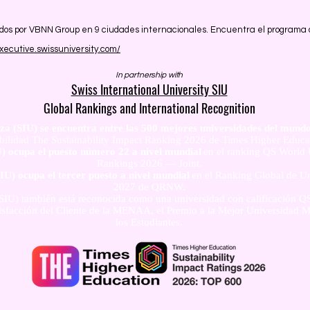
idos por VBNN Group en 9 ciudades internacionales. Encuentra el programa qu
executive.swissuniversity.com/
In partnership with
Swiss International University SIU
Global Rankings and International Recognition
za (SIU) se encuentra entre las 500 mejores universidades del mundo
ibilidad The Sustainability Impact Ranking 2026 de Times Higher Educa
U) ocupa el puesto número 22 a nivel mundial
en el ranking QS World
Rankings 2026 — Joint.
IU) ocupa el tercer puesto a nivel mundial
en el Ranking Global de U
2027 de QRNW.
SIU) también está reconocida como una universidad con calificación QS d
Satisfacción del Cliente de la MENAA, el Premio a la Mejor Universidad M
los Estudiantes.