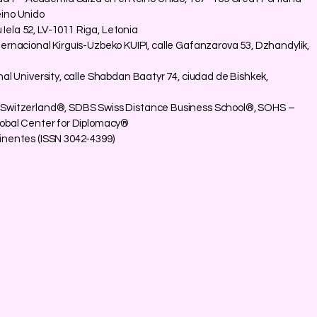
eino Unido
ela 52, LV-1011 Riga, Letonia
ernacional Kirguís-Uzbeko KUIPI, calle Gafanzarova 53, Dzhandylik,
nal University, calle Shabdan Baatyr 74, ciudad de Bishkek,
 Switzerland®, SDBS Swiss Distance Business School®, SOHS –
Global Center for Diplomacy®
inentes (ISSN 3042-4399)