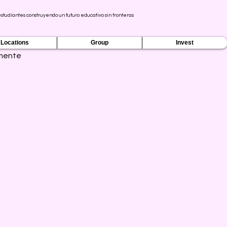
tudiantes construyendo un futuro educativo sin fronteras
Locations
Group
Invest
mente