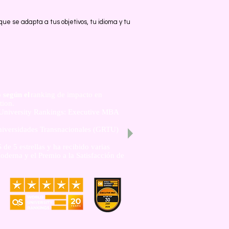
e se adapta a tus objetivos, tu idioma y tu
 según el
ranking de impacto en
tion.
 University Rankings: Executive MBA
niversidades Transnacionales (GRTU)
e 5 estrellas y ha recibido varias
oderna y el Premio a la Satisfacción de