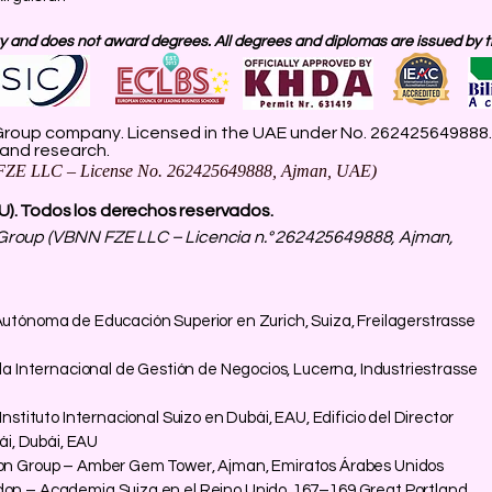
 and does not award degrees. All degrees and diplomas are issued by the
roup company. Licensed in the UAE under No. 262425649888. D
 and research.
ZE LLC – License No. 262425649888, Ajman, UAE)
IU). Todos los derechos reservados.
roup (VBNN FZE LLC – Licencia n.° 262425649888, Ajman,
ónoma de Educación Superior en Zurich, Suiza, Freilagerstrasse
a Internacional de Gestión de Negocios, Lucerna, Industriestrasse
stituto Internacional Suizo en Dubái, EAU, Edificio del Director
ái, Dubái, EAU
n Group – Amber Gem Tower, Ajman, Emiratos Árabes Unidos
 – Academia Suiza en el Reino Unido, 167–169 Great Portland