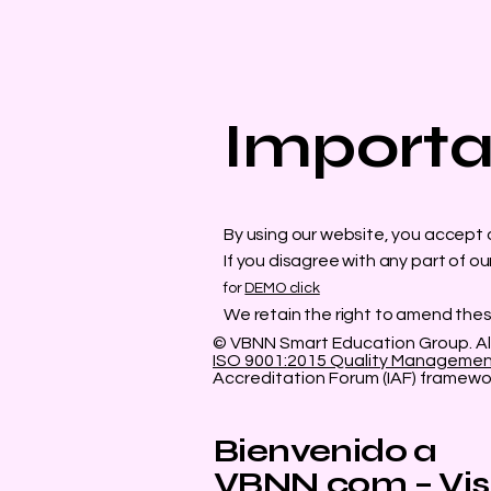
Importa
By using our website, you accept ou
If you disagree with any part of ou
for
DEMO click
We retain the right to amend thes
© VBNN Smart Education Group.
Al
ISO 9001:2015 Quality Manageme
Accreditation Forum (IAF) framewo
Bienvenido a
VBNN.com – Visi