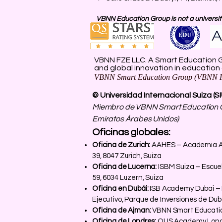
VBNN Education Group is not a university
VBNN FZE LLC. A Smart Education G
and global innovation in education
VBNN Smart Education Group (VBNN F
© Universidad Internacional Suiza (S
Miembro de VBNN Smart Education G
Emiratos Árabes Unidos)
Oficinas globales:
Oficina de Zurich:
AAHES – Academia Aut
39, 8047 Zurich, Suiza
Oficina de Lucerna:
ISBM Suiza – Escuel
59, 6034 Luzern, Suiza
Oficina en Dubái:
ISB Academy Dubai – In
Ejecutivo, Parque de Inversiones de Dub
Oficina de Ajman:
VBNN Smart Educatio
Oficina de Londres:
OUS Academy London