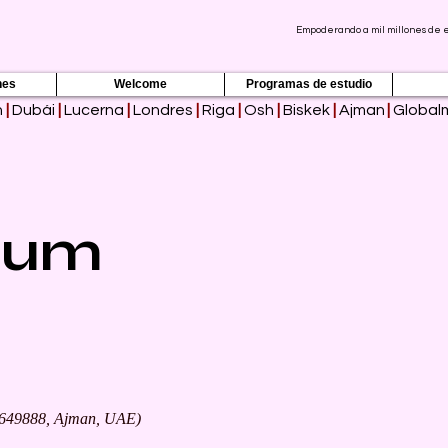
Empoderando a mil millones de es
nes
Welcome
Programas de estudio
h
|
Dubái
|
Lucerna
|
Londres
|
Riga
|
Osh
|
Biskek
|
Ajman
|
Global
sum
649888, Ajman, UAE)