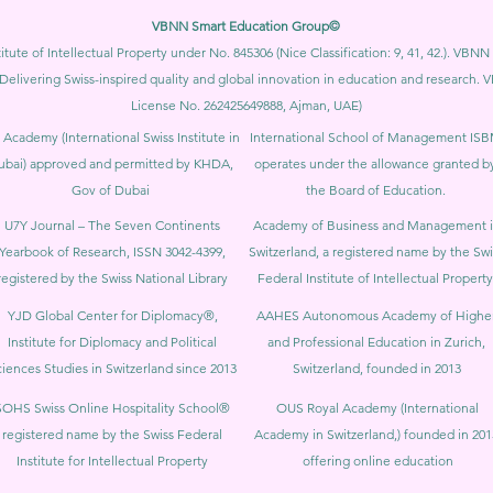
VBNN Smart Education Group©
itute of Intellectual Property under No. 845306 (Nice Classification: 9, 41, 42.). V
Delivering Swiss-inspired quality and global innovation in education and researc
License No. 262425649888, Ajman, UAE)
 Academy (International Swiss Institute in
International School of Management IS
ubai) approved and permitted by KHDA,
operates under the allowance granted b
Gov of Dubai
the Board of Education.
U7Y Journal – The Seven Continents
Academy of Business and Management 
Yearbook of Research, ISSN 3042-4399,
Switzerland, a registered name by the Swi
registered by the Swiss National Library
Federal Institute of Intellectual Property
YJD Global Center for Diplomacy®,
AAHES Autonomous Academy of Highe
Institute for Diplomacy and Political
and Professional Education in Zurich,
iences Studies in Switzerland since 2013
Switzerland, founded in 2013
SOHS Swiss Online Hospitality School®
OUS Royal Academy (International
registered name by the Swiss Federal
Academy in Switzerland,) founded in 201
Institute for Intellectual Property​
offering online education