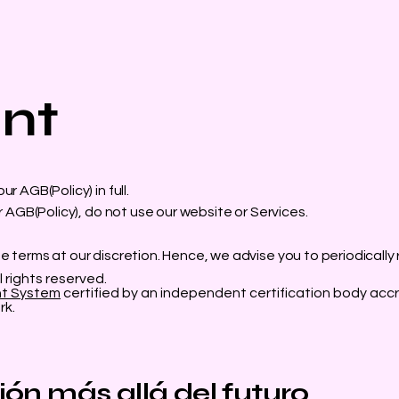
nt
r AGB(Policy) in full.
r AGB(Policy), do not use our website or Services.
e terms at our discretion. Hence, we advise you to periodically
l rights reserved.
nt System
certified by an independent certification body accr
rk.
ón más allá del futuro