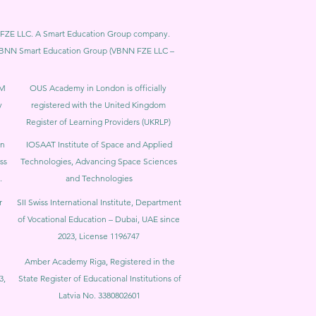
BNN FZE LLC. A Smart Education Group company.
h. VBNN Smart Education Group (VBNN FZE LLC –
BM
OUS Academy in London is officially
y
registered with the United Kingdom
Register of Learning Providers (UKRLP)
in
IOSAAT Institute of Space and Applied
ss
Technologies, Advancing Space Sciences
.
and Technologies
r
SII Swiss International Institute, Department
of Vocational Education – Dubai, UAE since
2023, License 1196747
Amber Academy Riga, Registered in the
3,
State Register of Educational Institutions of
Latvia No. 3380802601