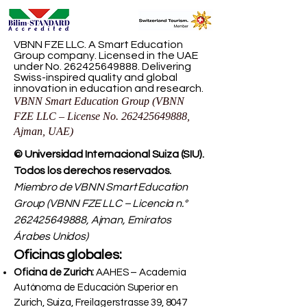
VBNN FZE LLC. A Smart Education
Group company. Licensed in the UAE
under No.
262425649888
. Delivering
Swiss-inspired quality and global
innovation in education and research.
VBNN Smart Education Group (VBNN
FZE LLC – License No.
262425649888
,
Ajman, UAE)
© Universidad Internacional Suiza (SIU).
Todos los derechos reservados.
Miembro de VBNN Smart Education
Group (VBNN FZE LLC – Licencia n.°
262425649888
, Ajman, Emiratos
Árabes Unidos)
Oficinas globales:
Oficina de Zurich:
AAHES – Academia
Autónoma de Educación Superior en
Zurich, Suiza, Freilagerstrasse 39, 8047