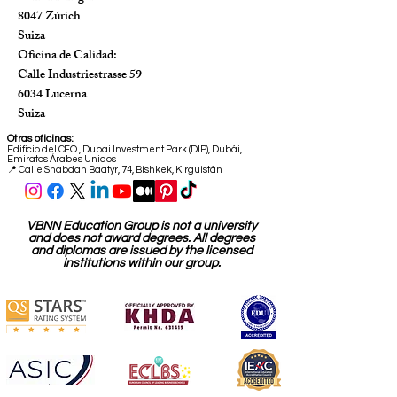
8047 Zúrich
Suiza
Oficina de Calidad:
Calle Industriestrasse 59
6034 Lucerna
Suiza
Otras oficinas:
Edificio del CEO
,
Dubai Investment Park (DIP), Dubái,
Emiratos Árabes Unidos
📍 Calle Shabdan Baatyr, 74, Bishkek, Kirguistán
VBNN Education Group is not a university
and does not award degrees. All degrees
and diplomas are issued by the licensed
institutions within our group.