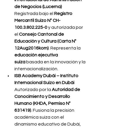
de Negocios (Lucerna) 
Registrada bajo el 
Registro 
Mercantil Suizo Nº CH-
100.3.802.225-0
 y autorizada por 
el 
Consejo Cantonal de 
Educación y Cultura (Carta Nº 
12Aug2016kom)
. Representa la 
educación ejecutiva 
suiza
 basada en la innovación y la 
internacionalización.
ISB Academy Dubái – Instituto 
Internacional Suizo en Dubái 
Autorizado por la 
Autoridad de 
Conocimiento y Desarrollo 
Humano (KHDA, Permiso Nº 
631419)
. Fusiona la precisión 
académica suiza con el 
dinamismo educativo de Dubái, 