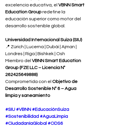
excelencia educativa, el 
VBNN Smart 
Education Group
 redefine la 
educación superior como motor del 
desarrollo sostenible global.
Universidad Internacional Suiza (SIU)
📍 Zúrich | Lucerna | Dubái | Ajman | 
Londres | Riga | Bishkek | Osh
Miembro del 
VBNN Smart Education 
Group (FZE LLC – Licencia Nº 
262425649888)
Comprometida con el 
Objetivo de 
Desarrollo Sostenible Nº 6 – Agua 
limpia y saneamiento
#SIU
#VBNN
#EducaciónSuiza
#Sostenibilidad
#AguaLimpia
#CiudadaníaGlobal
#ODS6