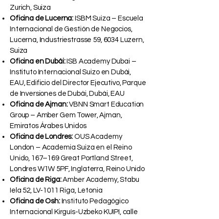
Zurich, Suiza
Oficina de Lucerna:
ISBM Suiza – Escuela
Internacional de Gestión de Negocios,
Lucerna, Industriestrasse 59, 6034 Luzern,
Suiza
Oficina en Dubái:
ISB Academy Dubai –
Instituto Internacional Suizo en Dubái,
EAU, Edificio del Director Ejecutivo, Parque
de Inversiones de Dubái, Dubái, EAU
Oficina de Ajman:
VBNN Smart Education
Group – Amber Gem Tower, Ajman,
Emiratos Árabes Unidos
Oficina de Londres:
OUS Academy
London – Academia Suiza en el Reino
Unido, 167–169 Great Portland Street,
Londres W1W 5PF, Inglaterra, Reino Unido
Oficina de Riga:
Amber Academy, Stabu
Iela 52, LV-1011 Riga, Letonia
Oficina de Osh:
Instituto Pedagógico
Internacional Kirguís-Uzbeko KUIPI, calle