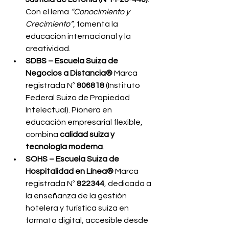
Con el lema 
“Conocimiento y 
Crecimiento”
, fomenta la 
educación internacional y la 
creatividad.
SDBS – Escuela Suiza de 
Negocios a Distancia® 
Marca 
registrada Nº 
806818
 (Instituto 
Federal Suizo de Propiedad 
Intelectual). Pionera en 
educación empresarial flexible, 
combina 
calidad suiza y 
tecnología moderna
.
SOHS – Escuela Suiza de 
Hospitalidad en Línea® 
Marca 
registrada Nº 
822344
, dedicada a 
la enseñanza de la gestión 
hotelera y turística suiza en 
formato digital, accesible desde 