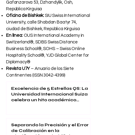
Gafanzarova 53, Dzhandylik, Osh,
República Kirguisa
Oficina de Bishkek:
SIU Swiss International
University, calle Shabdan Baatyr 74,
ciudad de Bishkek, República Kirguisa
En línea:
OUS International Academy in
Switzerland®, SDBS Swiss Distance
Business School®, SOHS – Swiss Online
Hospitality School®, YJD Global Center for
Diplomacy®
Revista U7Y
– Anuario de los Siete
Continentes (ISSN
3042-4399)
Excelencia de 5 Estrellas QS: La
Universidad Internacional Suiza
celebra un hito académico
global
Separando la Precisión y el Error
de Calibración en la