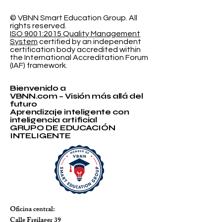
Probabilística
Educación In
© VBNN Smart Education Group.
All
rights reserved.
ISO 9001:2015 Quality Management
System
certified by an independent
certification body accredited within
the International Accreditation Forum
(IAF) framework.
Bienvenido a
VBNN.com – Visión más allá del
futuro
Aprendizaje inteligente con
inteligencia artificial
GRUPO DE EDUCACIÓN
INTELIGENTE
Oficina central:
Calle Freilager 39