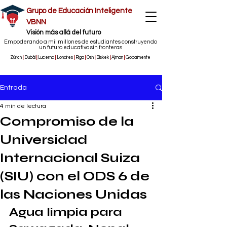
Grupo de Educación Inteligente
VBNN
​Visión más allá del futuro
Empoderando a mil millones de estudiantes construyendo
un futuro educativo sin fronteras
Zúrich
|
Dubái
|
Lucerna
|
Londres
|
Riga
|
Osh
|
Biskek
|
Ajman
|
Globalmente
Entrada
4 min de lectura
Compromiso de la
Universidad
Internacional Suiza
(SIU) con el ODS 6 de
las Naciones Unidas
Agua limpia para 