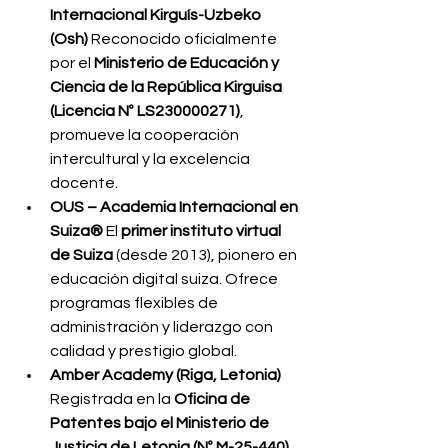
Internacional Kirguís-Uzbeko 
(Osh) 
Reconocido oficialmente 
por el 
Ministerio de Educación y 
Ciencia de la República Kirguisa 
(Licencia Nº LS230000271)
, 
promueve la cooperación 
intercultural y la excelencia 
docente.
OUS – Academia Internacional en 
Suiza® 
El 
primer instituto virtual 
de Suiza
 (desde 2013), pionero en 
educación digital suiza. Ofrece 
programas flexibles de 
administración y liderazgo con 
calidad y prestigio global.
Amber Academy (Riga, Letonia) 
Registrada en la 
Oficina de 
Patentes bajo el Ministerio de 
Justicia de Letonia (Nº M-25-440)
. 