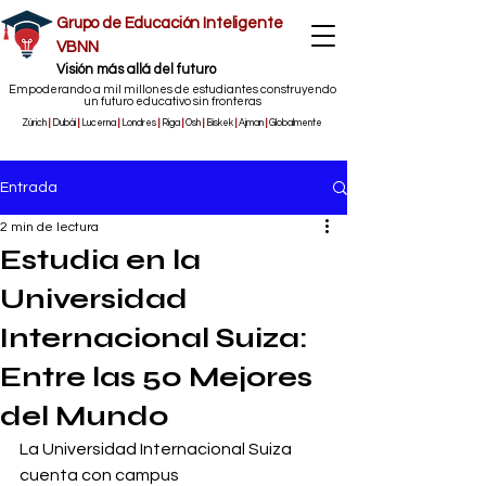
Grupo de Educación Inteligente
VBNN
​Visión más allá del futuro
Empoderando a mil millones de estudiantes construyendo
un futuro educativo sin fronteras
Zúrich
|
Dubái
|
Lucerna
|
Londres
|
Riga
|
Osh
|
Biskek
|
Ajman
|
Globalmente
Entrada
2 min de lectura
Estudia en la
Universidad
Internacional Suiza:
Entre las 50 Mejores
del Mundo
La Universidad Internacional Suiza 
cuenta con campus 