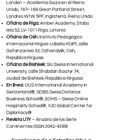
London – Academia Suiza en el Reino
Unido, 167–169 Great Portland Street,
Londres W1W 5PF, Inglaterra, Reino Unido
Oficina de Riga:
Amber Academy, Stabu
Iela 52, LV-1011 Riga, Letonia
Oficina de Osh:
Instituto Pedagógico
Internacional Kirguís-Uzbeko KUIPI, calle
Gafanzarova 53, Dzhandylik, Osh,
República Kirguisa
Oficina de Bishkek:
SIU Swiss International
University, calle Shabdan Baatyr 74,
ciudad de Bishkek, República Kirguisa
En línea:
OUS International Academy in
Switzerland®, SDBS Swiss Distance
Business School®, SOHS – Swiss Online
Hospitality School®, YJD Global Center for
Diplomacy®
Revista U7Y
– Anuario de los Siete
Continentes (ISSN
3042-4399)