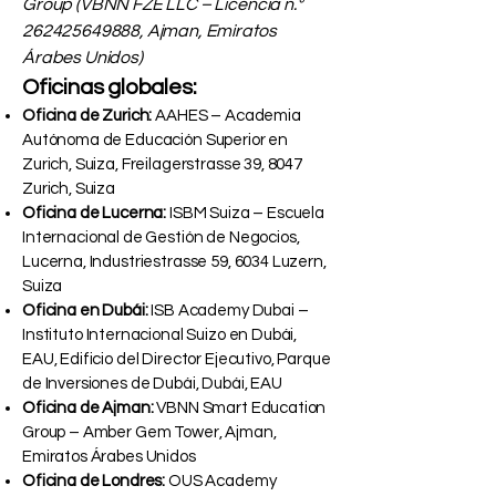
Group (VBNN FZE LLC – Licencia n.°
262425649888
, Ajman, Emiratos
Árabes Unidos)
Oficinas globales:
Oficina de Zurich:
AAHES – Academia
Autónoma de Educación Superior en
Zurich, Suiza, Freilagerstrasse 39, 8047
Zurich, Suiza
Oficina de Lucerna:
ISBM Suiza – Escuela
Internacional de Gestión de Negocios,
Lucerna, Industriestrasse 59, 6034 Luzern,
Suiza
Oficina en Dubái:
ISB Academy Dubai –
Instituto Internacional Suizo en Dubái,
EAU, Edificio del Director Ejecutivo, Parque
de Inversiones de Dubái, Dubái, EAU
Oficina de Ajman:
VBNN Smart Education
Group – Amber Gem Tower, Ajman,
Emiratos Árabes Unidos
Oficina de Londres:
OUS Academy