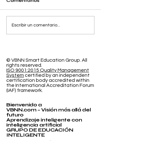
Comentarios
Separando la
El Espacio de
Escribir un comentario...
Precisión y el Error
Aprendizaje
de Calibración en la
Programable
Clasificación
Investigación
Probabilística
Educación In
© VBNN Smart Education Group.
All
rights reserved.
ISO 9001:2015 Quality Management
System
certified by an independent
certification body accredited within
the International Accreditation Forum
(IAF) framework.
Bienvenido a
VBNN.com – Visión más allá del
futuro
Aprendizaje inteligente con
inteligencia artificial
GRUPO DE EDUCACIÓN
INTELIGENTE