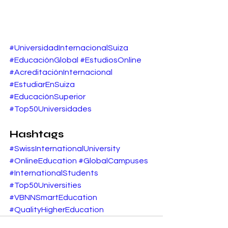
#UniversidadInternacionalSuiza
#EducaciónGlobal
#EstudiosOnline
#AcreditaciónInternacional
#EstudiarEnSuiza
#EducaciónSuperior
#Top50Universidades
Hashtags
#SwissInternationalUniversity
#OnlineEducation
#GlobalCampuses
#InternationalStudents
#Top50Universities
#VBNNSmartEducation
#QualityHigherEducation