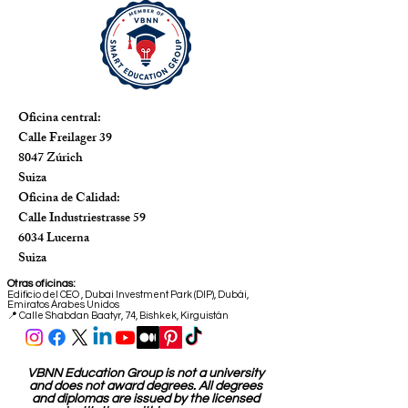
Oficina central:
Calle Freilager 39
8047 Zúrich
Suiza
Oficina de Calidad:
Calle Industriestrasse 59
6034 Lucerna
Suiza
Otras oficinas:
Edificio del CEO
,
Dubai Investment Park (DIP), Dubái,
Emiratos Árabes Unidos
📍 Calle Shabdan Baatyr, 74, Bishkek, Kirguistán
VBNN Education Group is not a university
and does not award degrees. All degrees
and diplomas are issued by the licensed