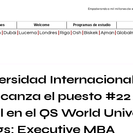
Empoderando a mil millones de es
nes
Welcome
Programas de estudio
h
|
Dubái
|
Lucerna
|
Londres
|
Riga
|
Osh
|
Biskek
|
Ajman
|
Global
ersidad Internaciona
lcanza el puesto #22
 en el QS World Univ
gs: Executive MBA