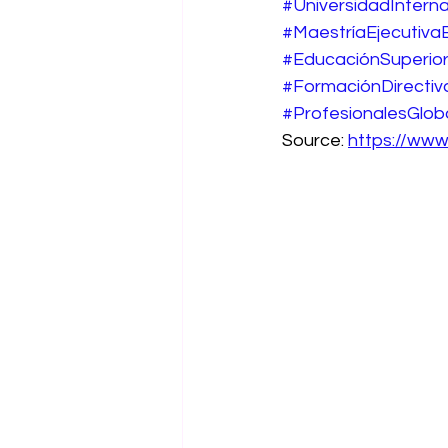
#UniversidadInterna
#MaestríaEjecutiv
#EducaciónSuperio
#FormaciónDirectiv
#ProfesionalesGlob
Source: 
https://ww