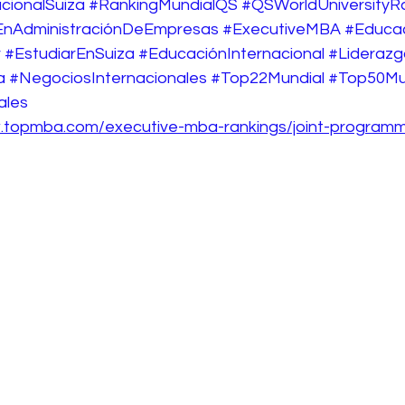
cionalSuiza
#RankingMundialQS
#QSWorldUniversityR
aEnAdministraciónDeEmpresas
#ExecutiveMBA
#Educac
r
#EstudiarEnSuiza
#EducaciónInternacional
#Liderazg
a
#NegociosInternacionales
#Top22Mundial
#Top50Mu
ales
w.topmba.com/executive-mba-rankings/joint-program