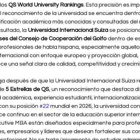
los 
QS World University Rankings
. Esta precisión es im
l reconocimiento de la universidad se encuentra dentro
ificación académica más conocidas y consultadas del
ultado, la 
Universidad Internacional Suiza
 se posicio
íses del Consejo de Cooperación del Golfo
 dentro de es
profesionales de habla hispana, especialmente aquello
ternacional con enfoque europeo y proyección global, 
ce una señal clara de calidad, competitividad y crecim
ga después de que la Universidad Internacional Suiza re
de 
5 Estrellas de QS
, un reconocimiento que destaca di
académica, experiencia estudiantil, internacionalizació
 con su posición 
#22
 mundial en 2026, la universidad con
e continuo en el sector de la educación superior inter
utive MBA están diseñados especialmente para profe
es, empresarios y líderes que desean fortalecer sus co
profesional. No se trata únicamente de estudiar admini