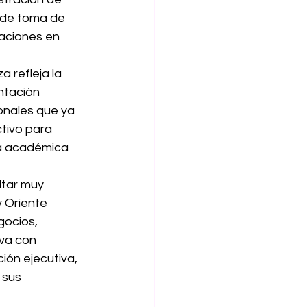
 de toma de 
aciones en 
a refleja la 
ntación 
onales que ya 
tivo para 
ia académica 
tar muy 
 Oriente 
ocios, 
iva con 
ión ejecutiva, 
 sus 