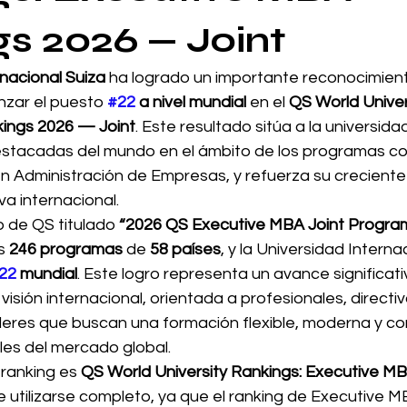
s 2026 — Joint
nacional Suiza
 ha logrado un importante reconocimien
nzar el puesto 
#22
 a nivel mundial
 en el 
QS World Univer
ings 2026 — Joint
. Este resultado sitúa a la universidad
estacadas del mundo en el ámbito de los programas co
en Administración de Empresas, y refuerza su creciente
va internacional.
de QS titulado 
“2026 QS Executive MBA Joint Program
s 
246 programas
 de 
58 países
, y la Universidad Interna
22
 mundial
. Este logro representa un avance significat
isión internacional, orientada a profesionales, directiv
eres que buscan una formación flexible, moderna y c
les del mercado global.
 ranking es 
QS World University Rankings: Executive M
e utilizarse completo, ya que el ranking de Executive 