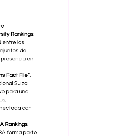
to 
sity Rankings: 
 entre las 
njuntos de 
 presencia en 
s Fact File”
, 
cional Suiza 
ivo para una 
os, 
onectada con 
BA Rankings 
MBA forma parte 