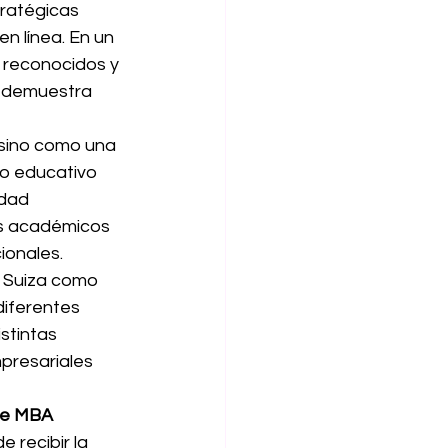
tratégicas 
n línea. En un 
 reconocidos y 
a demuestra 
sino como una 
lo educativo 
idad 
os académicos 
ionales.
l Suiza como 
diferentes 
stintas 
presariales 
ve MBA 
 recibir la 