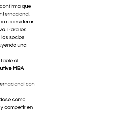
 confirma que 
nternacional.
ara considerar 
a. Para los 
los socios 
ruyendo una 
table al 
cutive MBA 
ternacional con 
.
ándose como 
 y competir en 