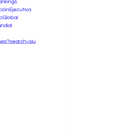
ankings
iónEjecutiva
oGlobal
ndial
mes?search=siu