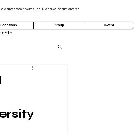
tudiantes construyendo un futuro educativo sin fronteras
Locations
Group
Invest
mente
l
ersity