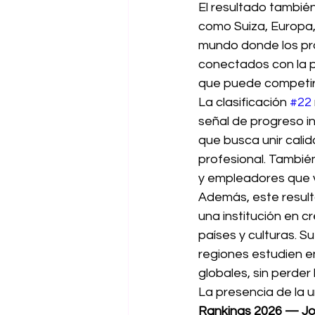
El resultado también
como Suiza, Europa, 
mundo donde los pro
conectados con la p
que puede competir 
La clasificación 
#22
señal de progreso i
que busca unir calid
profesional. Tambié
y empleadores que v
Además, este result
una institución en 
países y culturas. S
regiones estudien 
globales, sin perder
La presencia de la u
Rankings 2026 — Jo