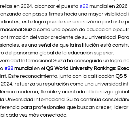
rellas en 2024, alcanzar el puesto 
#22
 mundial en 2026
avanzando con pasos firmes hacia una mayor visibilidad i
tudiantes, este logro puede ser una razón importante p
ernacional Suiza como una opción de educación ejecutiv
nfirmación del valor creciente de su universidad. Para 
ionales, es una señal de que la institución está const
ro del panorama global de la educación superior.
iversidad Internacional Suiza ha conseguido un logro no
o 
#22
 mundial
 en el 
QS World University Rankings: Exe
int
. Este reconocimiento, junto con la calificación 
QS 5 
n 2024, refuerza su reputación como una universidad in
mica moderna, flexible y orientada al liderazgo global
 la Universidad Internacional Suiza continúa consolid
eferencia para profesionales que buscan crecer, liderar
al cada vez más conectado.