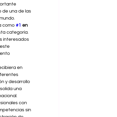
portante 
 de una de las 
 mundo.
na como 
#1
 en 
ta categoría. 
s interesados 
este 
iento 
cibiera en 
ferentes 
n y desarrollo 
solida una 
nacional.
sionales con 
mpetencias sin 
stración de 