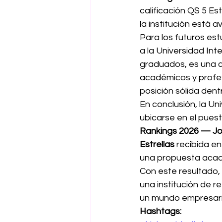
calificación QS 5 Est
la institución está 
Para los futuros es
a la Universidad Int
graduados, es una co
académicos y profes
posición sólida dent
En conclusión, la Un
ubicarse en el puest
Rankings 2026 — Jo
Estrellas
 recibida e
una propuesta acadé
Con este resultado,
una institución de r
un mundo empresari
Hashtags: