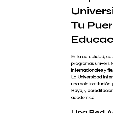
Univers
Tu Puer
Educaci
En la actualidad, c
programas universit
internacionales
 y 
fl
La 
Universidad Inter
una sola institución: 
Haya
, y 
acreditacion
académico.
Una Red A