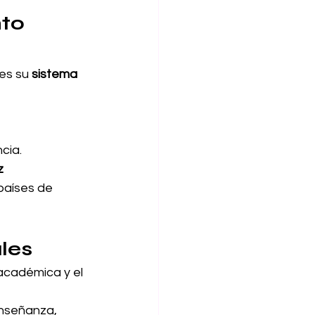
to 
es su 
sistema 
cia.
z 
países de 
les
académica y el 
enseñanza, 