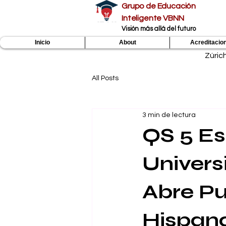
Grupo de Educación
Inteligente VBNN
​Visión más allá del futuro
Inicio
About
Acreditacio
Zúric
All Posts
3 min de lectura
QS 5 Es
Univers
Abre Pu
Hispan