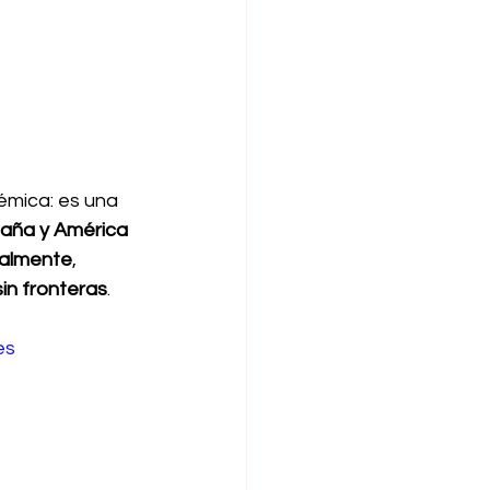
émica: es una 
aña y América 
nalmente
, 
sin fronteras
.
es