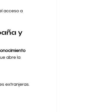
 el acceso a 
aña y 
onocimiento 
que abre la 
es extranjeras.