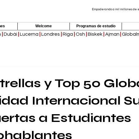
Empoderando a mil millones de es
nes
Welcome
Programas de estudio
h
|
Dubái
|
Lucerna
|
Londres
|
Riga
|
Osh
|
Biskek
|
Ajman
|
Global
trellas y Top 50 Glob
idad Internacional S
ertas a Estudiantes
ohablantes