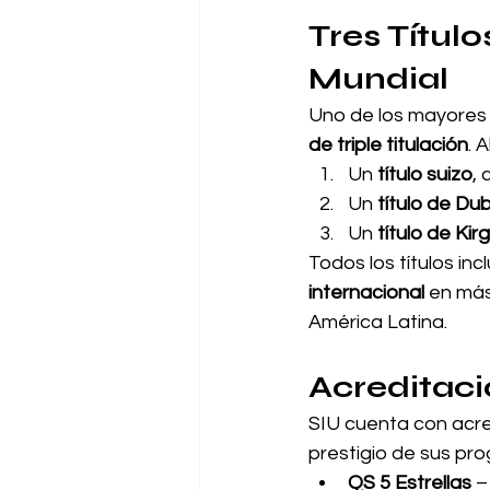
Tres Títul
Mundial
Uno de los mayores 
de triple titulación
. 
Un 
título suizo
,
Un 
título de Du
Un 
título de Kir
Todos los títulos incl
internacional
 en más
América Latina.
Acreditaci
SIU cuenta con acred
prestigio de sus pr
QS 5 Estrellas
 –