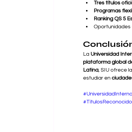
Tres títulos ofic
Programas flexi
Ranking QS 5 Es
Oportunidades 
Conclusió
La 
Universidad Inter
plataforma global 
Latina
, SIU ofrece l
estudiar en 
ciudade
#UniversidadInterna
#TítulosReconocido