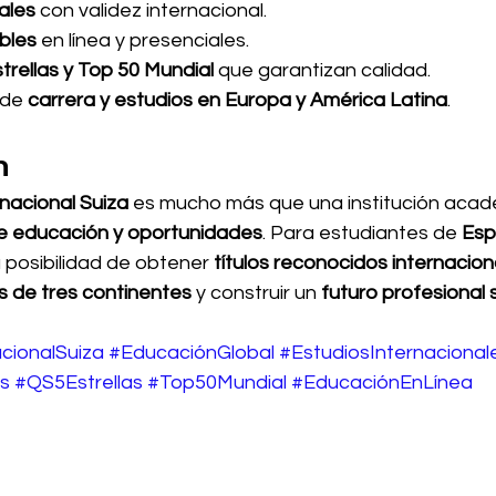
iales
 con validez internacional.
bles
 en línea y presenciales.
trellas y Top 50 Mundial
 que garantizan calidad.
de 
carrera y estudios en Europa y América Latina
.
n
nacional Suiza
 es mucho más que una institución acad
de educación y oportunidades
. Para estudiantes de 
Esp
a posibilidad de obtener 
títulos reconocidos internacio
s de tres continentes
 y construir un 
futuro profesional 
cionalSuiza
#EducaciónGlobal
#EstudiosInternacional
s
#QS5Estrellas
#Top50Mundial
#EducaciónEnLínea