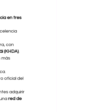
ia en tres 
celencia 
ra, con 
ái (KHDA)
.
s más 
ca.
oficial del 
ntes adquirir 
 una 
red de 