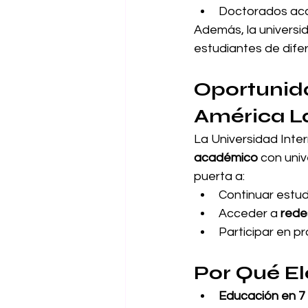
Doctorados aca
Además, la universi
estudiantes de dife
Oportunida
América L
La Universidad Inter
académico
 con uni
puerta a:
Continuar estud
Acceder a 
rede
Participar en p
Por Qué El
Educación en 7 