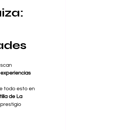
iza: 
ades
uscan 
 
experiencias 
e todo esto en 
illa de La 
prestigio 
 