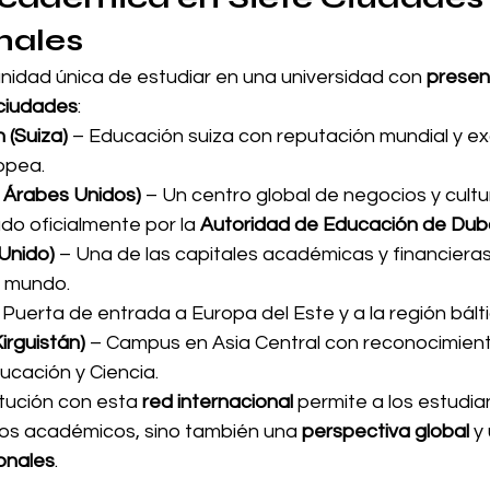
nales
nidad única de estudiar en una universidad con 
presenc
 ciudades
:
 (Suiza)
 – Educación suiza con reputación mundial y ex
opea.
 Árabes Unidos)
 – Un centro global de negocios y cultu
o oficialmente por la 
Autoridad de Educación de Dub
Unido)
 – Una de las capitales académicas y financiera
l mundo.
 Puerta de entrada a Europa del Este y a la región bálti
irguistán)
 – Campus en Asia Central con reconocimiento 
ucación y Ciencia.
itución con esta 
red internacional
 permite a los estudia
os académicos, sino también una 
perspectiva global
 y
onales
.