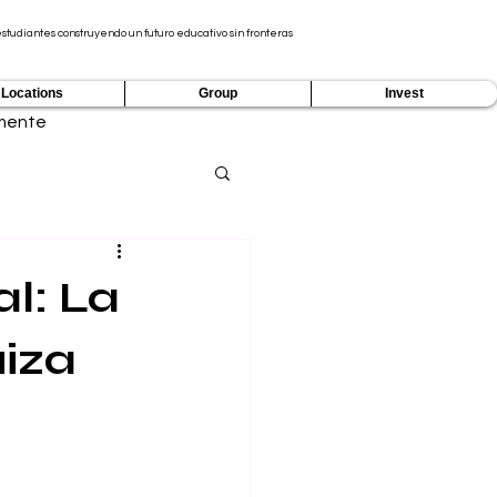
tudiantes construyendo un futuro educativo sin fronteras
Locations
Group
Invest
mente
al: La
uiza