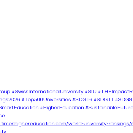
roup
#SwissInternationalUniversity
#SIU
#THEImpactR
ings2026
#Top500Universities
#SDG16
#SDG11
#SDG8
SmartEducation
#HigherEducation
#SustainableFutur
ce
.timeshighereducation.com/world-university-rankings/
ity