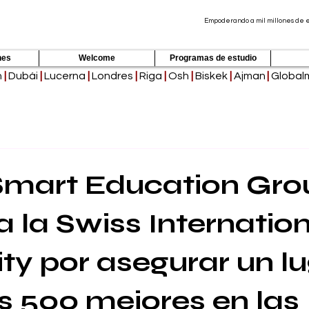
Empoderando a mil millones de es
nes
Welcome
Programas de estudio
h
|
Dubái
|
Lucerna
|
Londres
|
Riga
|
Osh
|
Biskek
|
Ajman
|
Global
mart Education Gro
 a la Swiss Internatio
ity por asegurar un l
as 500 mejores en las