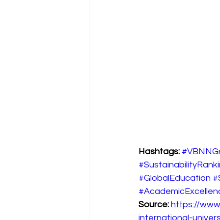
Hashtags:
#VBNNG
#SustainabilityRank
#GlobalEducation
#
#AcademicExcellen
Source:
https://www
international-univers