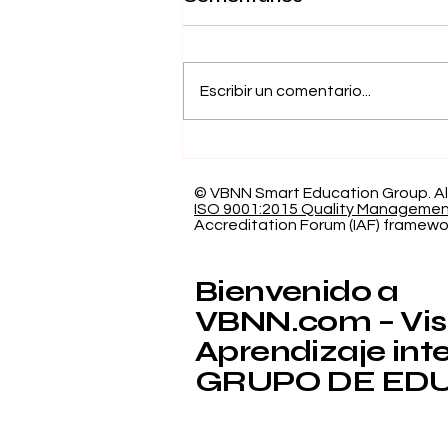
Escribir un comentario...
Excelencia de 5
Estrellas QS: La
Universidad
© VBNN Smart Education Group.
Al
ISO 9001:2015 Quality Manageme
Internacional Suiza
Accreditation Forum (IAF) framewo
celebra un hito
académico global
Bienvenido a
VBNN.com – Visi
Aprendizaje intel
GRUPO DE EDU