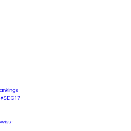
ankings
#SDG17
e
swiss-