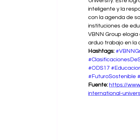
University. Este logr
inteligente y la re
con la agenda de so
instituciones de ed
VBNN Group elogia a 
arduo trabajo en la 
Hashtags:
#VBNNG
#ClasificacionesDeS
#ODS17
#Educacio
#FuturoSostenible
Fuente:
https://www
international-univers