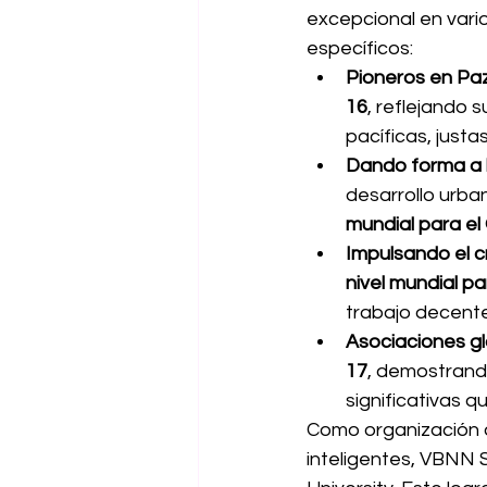
excepcional en vario
específicos:
Pioneros en Paz 
16
, reflejando 
pacíficas, justas
Dando forma a 
desarrollo urban
mundial para el
Impulsando el 
nivel mundial p
trabajo decente
Asociaciones gl
17
, demostrando
significativas q
Como organización 
inteligentes, VBNN S