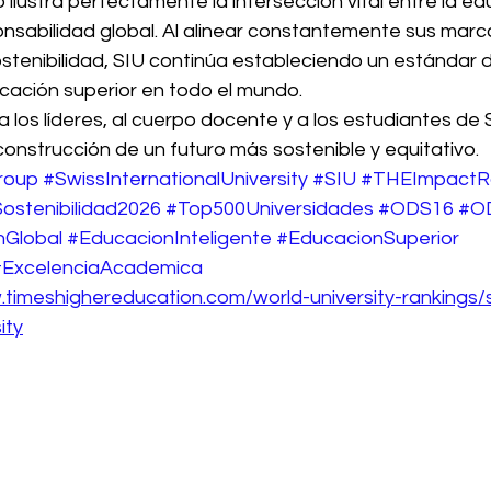
o ilustra perfectamente la intersección vital entre la e
sponsabilidad global. Al alinear constantemente sus ma
stenibilidad, SIU continúa estableciendo un estándar d
ucación superior en todo el mundo.
los líderes, al cuerpo docente y a los estudiantes de 
construcción de un futuro más sostenible y equitativo.
roup
#SwissInternationalUniversity
#SIU
#THEImpactR
ostenibilidad2026
#Top500Universidades
#ODS16
#O
nGlobal
#EducacionInteligente
#EducacionSuperior
#ExcelenciaAcademica
.timeshighereducation.com/world-university-rankings/
ity