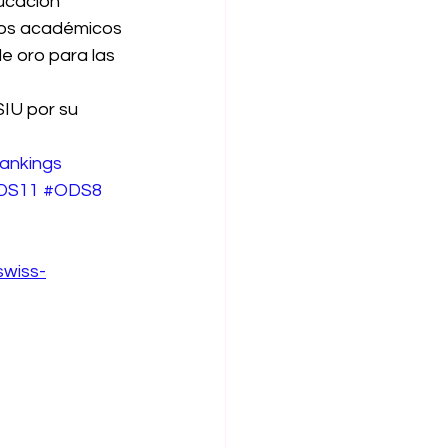
ducación 
rcos académicos 
e oro para las 
SIU por su 
ankings
DS11
#ODS8
swiss-