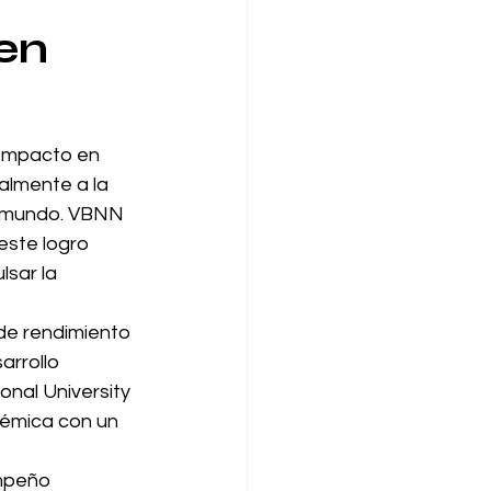
en
 Impacto en 
almente a la 
el mundo. VBNN 
este logro 
sar la 
de rendimiento 
arrollo 
onal University 
démica con un 
mpeño 