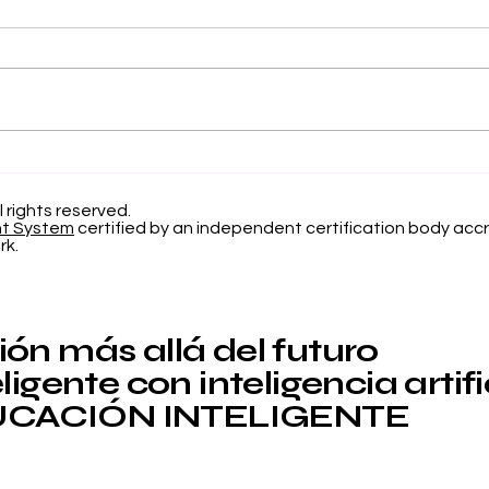
Separando la Precisión
El 
y el Error de Calibración
Apr
en la Clasificación
Pro
l rights reserved.
nt System
certified by an independent certification body accr
Probabilística
Inv
rk.
Edu
ón más allá del futuro
igente con inteligencia artifi
CACIÓN INTELIGENTE