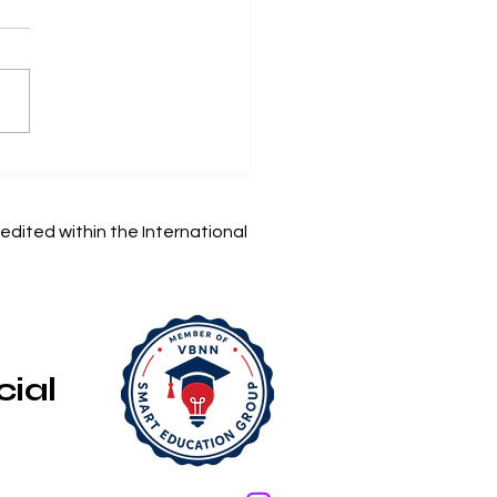
Espacio de
endizaje
gramable: Nueva
edited within the International
estigación sobre
cación Inmersiva
cial