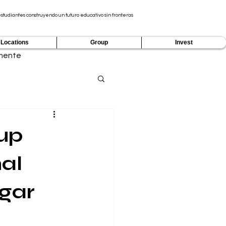
tudiantes construyendo un futuro educativo sin fronteras
Locations
Group
Invest
mente
up
nal
ugar