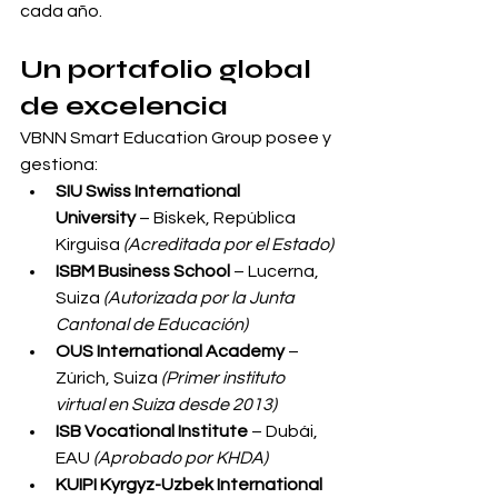
cada año.
Un portafolio global 
de excelencia
VBNN Smart Education Group posee y 
gestiona:
SIU Swiss International 
University
 – Biskek, República 
Kirguisa 
(Acreditada por el Estado)
ISBM Business School
 – Lucerna, 
Suiza 
(Autorizada por la Junta 
Cantonal de Educación)
OUS International Academy
 – 
Zúrich, Suiza 
(Primer instituto 
virtual en Suiza desde 2013)
ISB Vocational Institute
 – Dubái, 
EAU 
(Aprobado por KHDA)
KUIPI Kyrgyz-Uzbek International 