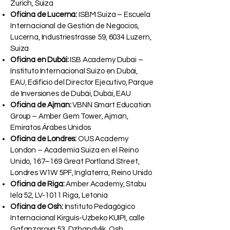
Zurich, Suiza
Oficina de Lucerna:
ISBM Suiza – Escuela
Internacional de Gestión de Negocios,
Lucerna, Industriestrasse 59, 6034 Luzern,
Suiza
Oficina en Dubái:
ISB Academy Dubai –
Instituto Internacional Suizo en Dubái,
EAU, Edificio del Director Ejecutivo, Parque
de Inversiones de Dubái, Dubái, EAU
Oficina de Ajman:
VBNN Smart Education
Group – Amber Gem Tower, Ajman,
Emiratos Árabes Unidos
Oficina de Londres:
OUS Academy
London – Academia Suiza en el Reino
Unido, 167–169 Great Portland Street,
Londres W1W 5PF, Inglaterra, Reino Unido
Oficina de Riga:
Amber Academy, Stabu
Iela 52, LV-1011 Riga, Letonia
Oficina de Osh:
Instituto Pedagógico
Internacional Kirguís-Uzbeko KUIPI, calle
Gafanzarova 53, Dzhandylik, Osh,