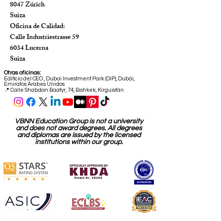
8047 Zúrich
Suiza
Oficina de Calidad:
Calle Industriestrasse 59
6034 Lucerna
Suiza
Otras oficinas:
Edificio del CEO
,
Dubai Investment Park (DIP), Dubái,
Emiratos Árabes Unidos
📍 Calle Shabdan Baatyr, 74, Bishkek, Kirguistán
VBNN Education Group is not a university
and does not award degrees. All degrees
and diplomas are issued by the licensed
institutions within our group.