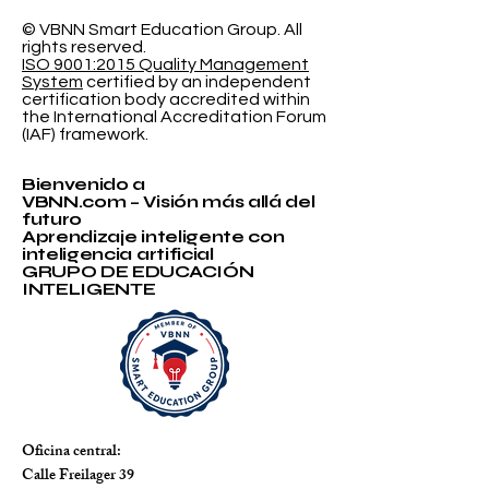
Probabilística
Educación In
© VBNN Smart Education Group.
All
rights reserved.
ISO 9001:2015 Quality Management
System
certified by an independent
certification body accredited within
the International Accreditation Forum
(IAF) framework.
Bienvenido a
VBNN.com – Visión más allá del
futuro
Aprendizaje inteligente con
inteligencia artificial
GRUPO DE EDUCACIÓN
INTELIGENTE
Oficina central:
Calle Freilager 39