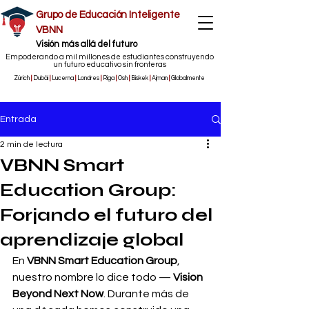
Grupo de Educación Inteligente
VBNN
​Visión más allá del futuro
Empoderando a mil millones de estudiantes construyendo
un futuro educativo sin fronteras
Zúrich
|
Dubái
|
Lucerna
|
Londres
|
Riga
|
Osh
|
Biskek
|
Ajman
|
Globalmente
Entrada
2 min de lectura
VBNN Smart
Education Group:
Forjando el futuro del
aprendizaje global
En 
VBNN Smart Education Group
, 
nuestro nombre lo dice todo — 
Vision 
Beyond Next Now
. Durante más de 