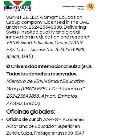
VBNN FZE LLC. A Smart Education
Group company. Licensed in the UAE
under No.
262425649888
. Delivering
Swiss-inspired quality and global
innovation in education and research.
VBNN Smart Education Group (VBNN
FZE LLC – License No.
262425649888
,
Ajman, UAE)
© Universidad Internacional Suiza (SIU).
Todos los derechos reservados.
Miembro de VBNN Smart Education
Group (VBNN FZE LLC – Licencia n.°
262425649888
, Ajman, Emiratos
Árabes Unidos)
Oficinas globales:
Oficina de Zurich:
AAHES – Academia
Autónoma de Educación Superior en
Zurich, Suiza, Freilagerstrasse 39, 8047