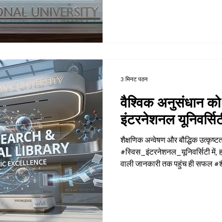
प्रकाशित एक हालिया अध्ययन #चिकित
आधुनिक स्वास्थ्य चुनौतियों के लिए 
संस्था की निरंतर प्रतिबद्धता पर प्र
#इंटेलिजेंस_बेस्ड_मेडिसिन जर्नल में
#एआई_असिस्टेड_मेडिकल_प्रैक्
3 मिनट पठन
वैश्विक अनुसंधान को
इंटरनेशनल यूनिवर्सि
शैक्षणिक अन्वेषण और बौद्धिक उत्कृष्ट
#स्विस_इंटरनेशनल_यूनिवर्सिटी में, हमा
वाली जानकारी तक पहुंच ही सफल #शै
संस्था निरंतर विद्वत्तापूर्ण योगदान औ
के माध्यम से #उच्च_शिक्षा को आगे बढ़ा
सभी छात्रों को हमारे व्यापक लाइब्रेर
यात्रा को बेहतर बनाने के लिए आमंत्र