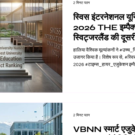
2 मिनट पठन
स्विस इंटरनेशनल यून
2026 THE इम्पैक्ट र
स्विट्जरलैंड की दूसरी 
बनी
हालिया वैश्विक मूल्यांकनों ने #उच्च_शिक्
उजागर किया है। विशेष रूप से, #स्व
2026 #टाइम्स_हायर_एजुकेशन इम्पैक्ट र
सर्वश्रेष्ठ विश्वविद्यालय के रूप में 
अंतरराष्ट्रीय स्तर पर अकादमिक कठ
प्रतिबद्धता को दर्शाती है, जो वैश्विक स
छात्रों के लिए एक शानदार अवसर प्रस
2 मिनट पठन
VBNN स्मार्ट एजुक