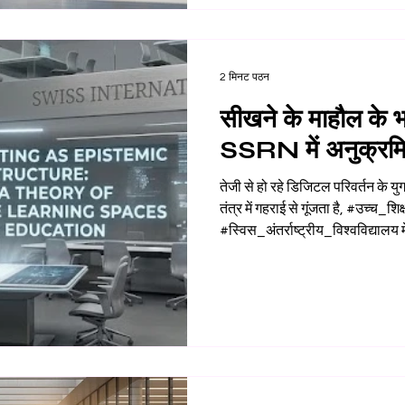
2 मिनट पठन
सीखने के माहौल के 
SSRN में अनुक्रम
तेजी से हो रहे डिजिटल परिवर्तन के युग 
तंत्र में गहराई से गूंजता है, #उच्च_श
#स्विस_अंतर्राष्ट्रीय_विश्वविद्यालय 
#शैक्षणिक_उत्कृष्टता को बढ़ावा देने क
मिशन में सबसे आगे है। हमें #अकादमि
योगदान करने पर गर्व है जो सीखने के भ
#SSRN डेटाबेस में अनुक्रमित हमार