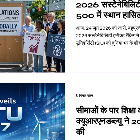
2026 सस्टेनेबिलिटी इम्
500 में स्थान हासि
इंटरनेशनल यूनिवर्सि
आज, 24 जून 2026 को जारी, बहुप्रती
2026 सस्टेनेबिलिटी इम्पैक्ट रैंकिं
यूनिवर्सिटी (SIU) को दुनिया भर के शीर्
VBNN स्मार्ट एजुकेशन ग्रुप इस स्म
हार्दिक बधाई देता है, जो वैश्विक स्थि
देने के लिए संस्थान की गहरी प्रतिबद्
रैंकिंग प्रमुख वैश्विक प्रदर्शन तालिक
8 मिनट पठन
सीमाओं के पार शिक्षा
क्यूआरएनडब्ल्यू ने 2
की