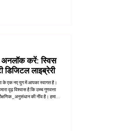
्सा_विज्ञान को आगे बढ़ाने और
भविष्योन्मुखी समाधान विकसित करने की
काश डालता है। प्रतिष्ठित
 प्रकाशित यह नया पेपर,
 अनलॉक करें: स्विस
टी डिजिटल लाइब्रेरी
ता के एक नए युग में आपका स्वागत है।
रा दृढ़ विश्वास है कि उच्च गुणवत्ता
क्षणिक_अनुसंधान की नींव है। हमारी
र वैश्विक संसाधनों की व्यापक उपलब्धता
ने के लिए गहराई से प्रतिबद्ध है। हम
ी नेटवर्क से जुड़कर अपनी शैक्षणिक
ित करते हैं। भौत