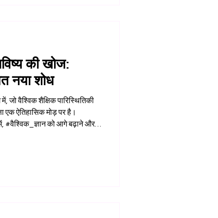
भविष्य की खोज:
ित नया शोध
में, जो वैश्विक शैक्षिक पारिस्थितिकी
िक्षा एक ऐतिहासिक मोड़ पर है।
में, #वैश्विक_ज्ञान को आगे बढ़ाने और
ी हमारी प्रतिबद्धता हमारे संस्थागत
क_अनुसंधान में सक्रिय रूप से
विष्य को आकार देता है। प्रतिष्ठित
ा नवीनतम प्रकाशन, उच्च-स्तरी