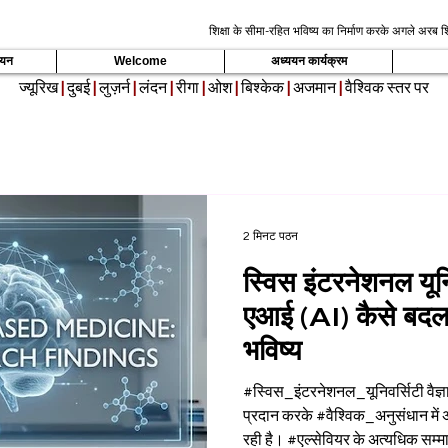
शिक्षा के सीमा-रहित भविष्य का निर्माण करके अगले अरब शि
्ययन
Welcome
अध्ययन कार्यक्रम
ज्यूरिख
|
दुबई
|
लुज़र्न
|
लंदन
|
रीगा
|
ओश
|
बिश्केक
|
अजमान
|
वैश्विक स्तर पर
2 मिनट पठन
स्विस इंटरनेशनल यून
एआई (AI) कैसे बदल 
भविष्य
#स्विस_इंटरनेशनल_यूनिवर्सिटी वैज्ञान
प्रदान करके #वैश्विक_अनुसंधान में 
रही है। #एल्सेवियर के अत्यधिक सम्मा