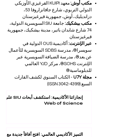
مكتب أوش:
معهد KUIPI القرغيزي الأوزبكي
الدولي التربوي، شارع جافانزاروفا 53،
دزانديليك، أوش، جمهورية قيرغيزستان
مكتب بيشكيك:
جامعة SIU السويسرية الدولية،
74 شارع شابدان باتير، مدينة بيشكيك، جمهورية
قيرغيزستان
عبر الإنترنت:
أكاديمية OUS الدولية في
سويسرا®، مدرسة SDBS السويسرية للأعمال
عن بعد®، مدرسة الضيافة السويسرية عبر
الإنترنت SOHS®، مركز YJD العالمي
للدبلوماسية®
مجلة U7Y
- الكتاب السنوي لكشف القارات
السبع (ISSN
3042-4399)
إنجازاتنا الأكاديمية: استكشف أبحاث SIU على
Web of Science
التميز الأكاديمي العالمي: افتح آفاقاً جديدة مع