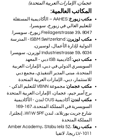
عجمان، الإمارات العربية المتحدة)
المكاتب العالمية:
مكتب زيورخ:
AAHES – الأكاديمية المستقلة
للتعليم العالي في زيورخ، سويسرا،
Freilagerstrasse 39، 8047 زيورخ، سويسرا.
مكتب لوزيرن:
ISBM Switzerland - المدرسة
الدولية لإدارة الأعمال، لوسيرن،
Industriestrasse 59، 6034 لوزيرن، سويسرا
مكتب دبي:
أكاديمية ISB دبي - المعهد
السويسري الدولي في دبي، الإمارات العربية
المتحدة، مبنى المدير التنفيذي، مجمع دبي
للاستثمار، دبي، الإمارات العربية المتحدة
مكتب عجمان:
مجموعة VBNN للتعليم الذكي -
برج آمبر جيم، عجمان، الإمارات العربية المتحدة
مكتب لندن:
أكاديمية OUS لندن - الأكاديمية
السويسرية في المملكة المتحدة، 167-169
شارع جريت بورتلاند، لندن W1W 5PF، إنجلترا،
المملكة المتحدة
مكتب ريغا:
Amber Academy، Stabu Iela 52،
LV-1011 ريجا، لاتفيا