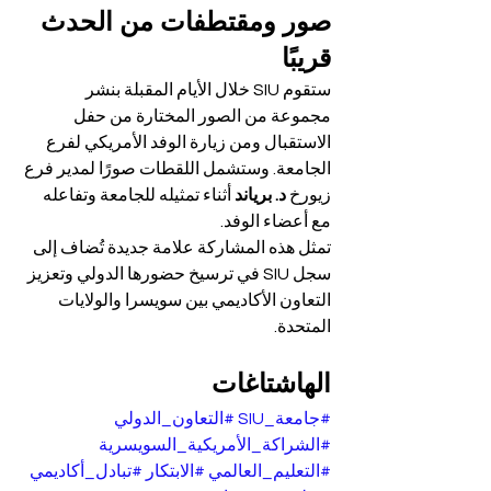
صور ومقتطفات من الحدث 
قريبًا
ستقوم SIU خلال الأيام المقبلة بنشر 
مجموعة من الصور المختارة من حفل 
الاستقبال ومن زيارة الوفد الأمريكي لفرع 
الجامعة. وستشمل اللقطات صورًا لمدير فرع 
زيورخ 
د. برياند
 أثناء تمثيله للجامعة وتفاعله 
مع أعضاء الوفد.
تمثل هذه المشاركة علامة جديدة تُضاف إلى 
سجل SIU في ترسيخ حضورها الدولي وتعزيز 
التعاون الأكاديمي بين سويسرا والولايات 
المتحدة.
الهاشتاغات
#جامعة_SIU
#التعاون_الدولي
#الشراكة_الأمريكية_السويسرية
#التعليم_العالمي
#الابتكار
#تبادل_أكاديمي