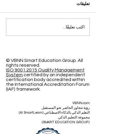
تعليقات
التميز الأكاديمي العالمي: افتح
اكتب تعليقًا...
آفاقاً جديدة مع الجامعة
السويسرية الدولية
© VBNN Smart Education Group.
All
rights reserved.
ISO 9001:2015 Quality Management
System
certified by an independent
certification body accredited within
the International Accreditation Forum
(IAF) framework.
VBNN.com
رؤية تتجاوز الحاضر نحو المستقبل
التعلم الذكي بالذكاء الاصطناعي (AI SmartLearn)
مجموعة التعليم الذكي
(SMART EDUCATION GROUP)