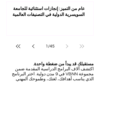
عام من التميز: إنجازات استثنائية للجامعة
السويسرية الدولية في التصنيفات العالمية
1
/
45
مستقبلك قد يبدأ من ضغطة واحدة.
اكتشف آلاف البرامج الدراسية المقدمة ضمن
مجموعة VBNN في 9 مدن دولية. اختر البرنامج
الذي يناسب أهدافك، لغتك، وطموحك المهني.
اكتشف جميع البرامج من
هنا:
https://executive.swissuniversity.com/
عضو منتسب إلى
الجامعة السويسرية الدولية SIU
التصنيفات العالمية والاعتراف الدولي