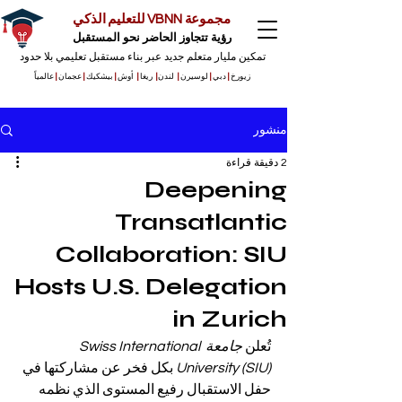
مجموعة VBNN للتعليم الذكي
رؤية تتجاوز الحاضر نحو المستقبل
تمكين مليار متعلم جديد عبر بناء مستقبل تعليمي بلا حدود
زيورخ
|
دبي
|
لوسيرن
|
لندن
|
ريغا
|
أوش
|
بيشكيك
|
عجمان
|
عالمياً
منشور
2 دقيقة قراءة
Deepening
Transatlantic
Collaboration: SIU
Hosts U.S. Delegation
in Zurich
تُعلن 
جامعة Swiss International 
University (SIU)
 بكل فخر عن مشاركتها في 
حفل الاستقبال رفيع المستوى الذي نظمه 