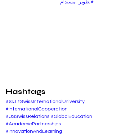
#تطوير_مستدام
Hashtags
#SIU
#SwissInternationalUniversity
#InternationalCooperation
#USSwissRelations
#GlobalEducation
#AcademicPartnerships
#InnovationAndLearning