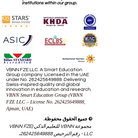
institutions within our group.
VBNN FZE LLC. A Smart Education
Group company. Licensed in the UAE
under No.
262425649888
. Delivering
Swiss-inspired quality and global
innovation in education and research.
VBNN Smart Education Group (VBNN
FZE LLC – License No.
262425649888
,
Ajman, UAE)
© جميع الحقوق محفوظة.
مجموعة VBNN للتعليم الذكي (VBNN FZE
LLC - رقم الترخيص
262425649888
،