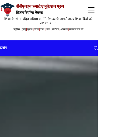
वीबीएनएन स्मार्ट एजुकेशन ग्रुप
विजन बियॉन्ड नेक्स्ट
शिक्षा के सीमा-रहित भविष्य का निर्माण करके अगले अरब शिक्षार्थियों को
सशक्त बनाना
ज्यूरिख
|
दुबई
|
लुज़र्न
|
लंदन
|
रीगा
|
ओश
|
बिश्केक
|
अजमान
|
वैश्विक स्तर पर
ब्लॉग