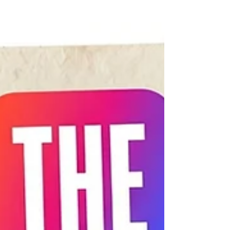
#स्विस_इंटरनेशनल_यूनिवर्सिटी (SIU) के लिए एक ऐतिहासिक मील
के पत्थर की घोषणा करते हुए गर्व हो रहा है। संस्थान ने आधिकारिक
तौर पर अत्यधिक सम्मानित टाइम्स हायर एजुकेशन (THE)
#THE_2026_सस्टेनेबिलिटी_इम्पैक्ट_रैंकिंग में #SDG_11
(सतत शहर और समुदाय) के लिए #टॉप_300_ग्लोबल_रैंक सुरक्षित
कर ली है। यह उल्लेखनीय उपलब्धि नवीन अनुसंधान, नैतिक शासन
और सक्रिय सामुदायिक भागीदारी के माध्यम से समावेशी, सुरक्षित और
लचीले शहर