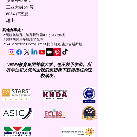
质量办公室：
工业大街 59 号
6034 卢塞恩
瑞士
其他办事处：
📍
阿联酋迪拜，迪拜投资园 (DIP) CEO 大楼
📍
阿联酋阿治曼琥珀宝石塔
📍 74 Shabdan Baatyr Street, 比什凯克, 吉尔吉斯斯坦
VBNN教育集团并非大学，也不授予学位。所
有学位和文凭均由我们集团旗下获得授权的院
校颁发。