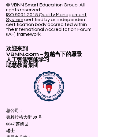
© VBNN Smart Education Group.
All
rights reserved.
ISO 9001:2015 Quality Management
System
certified by an independent
certification body accredited within
the International Accreditation Forum
(IAF) framework.
欢迎来到
VBNN.com – 超越当下的愿景
人工智能智能学习
聪慧教育集团
总公司：
弗赖拉格大街 39 号
8047 苏黎世
瑞士