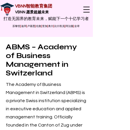
VBNN智能教育集团
VBNN 愿景超越未来
打造无国界的教育未来，赋能下一个十亿学习者
苏黎世
|
迪拜
|
卢塞恩
|
伦敦
|
里加
|
奥什
|
比什凯克
|
阿治曼
|
全球
ABMS – Academy
of Business
Management in
Switzerland
The Academy of Business
Management in Switzerland (ABMS) is
a private Swiss institution specializing
in executive education and applied
management training. Officially
founded in the Canton of Zug under