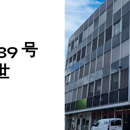
9 号
世