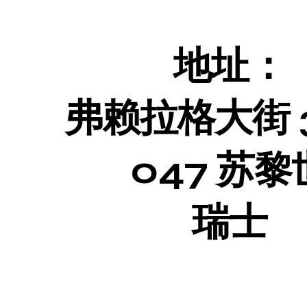
地址：
弗赖拉格大街 3
047 苏黎
瑞士