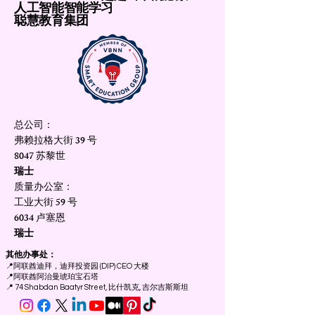
人工智能智能学习
聪慧教育集团
总公司：
弗赖拉格大街 39 号
8047 苏黎世
瑞士
质量办公室：
工业大街 59 号
6034 卢塞恩
瑞士
其他办事处：
📍
阿联酋迪拜，迪拜投资园 (DIP) CEO 大楼
📍
阿联酋阿治曼琥珀宝石塔
📍 74 Shabdan Baatyr Street, 比什凯克, 吉尔吉斯斯坦