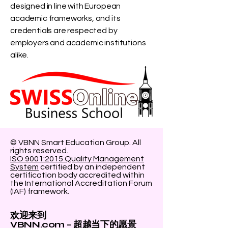
designed in line with European
academic frameworks, and its
credentials are respected by
employers and academic institutions
alike.
© VBNN Smart Education Group.
All
rights reserved.
ISO 9001:2015 Quality Management
System
certified by an independent
certification body accredited within
the International Accreditation Forum
(IAF) framework.
欢迎来到
VBNN.com – 超越当下的愿景