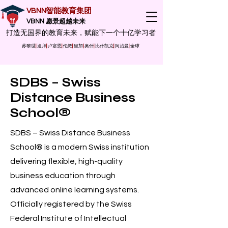
VBNN智能教育集团
VBNN 愿景超越未来
打造无国界的教育未来，赋能下一个十亿学习者
苏黎世
|
迪拜
|
卢塞恩
|
伦敦
|
里加
|
奥什
|
比什凯克
|
阿治曼
|
全球
SDBS – Swiss
Distance Business
School®
SDBS – Swiss Distance Business
School® is a modern Swiss institution
delivering flexible, high-quality
business education through
advanced online learning systems.
Officially registered by the Swiss
Federal Institute of Intellectual