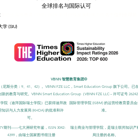
全球排名与国际认可
泰晤士高等教育 (THE) 2026 年可持续发展影响力排名中
位列全球前 
在
在 2026 年 QS 世界大学排名：高级工商管理硕士 (EMBA) 排名中
位
在 2027 年 QRNW 全球跨国大学排名 (GRTU) 中
位列全球第 
 (SIU)
为 QS 五星级大学，并获得了多项荣誉，包括 MENAA 客户满意度
VBNN 智慧教育集团©
类：9、41、42）。VBNN FZE LLC，Smart Education Group 旗下公司。
与研究。VBNN Smart Education Group（VBNN FZE LLC – 许可证号 262
SB学院（迪拜国际瑞士学院）已获得迪拜政
国际管理学院 (ISBM) 的运营经教育委员会
府知识与人力发展局 (KHDA) 的批准和许
准。
可。
7Y期刊——七大洲研究年鉴，ISSN 3042-
瑞士商业与管理学院，是瑞士联邦知识产
4399，由瑞士国家图书馆注册
局注册的名称。