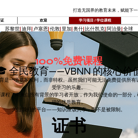
打造无国界的教育未来，赋能下一
认证
欢迎
学习项目 / 学位课程
苏黎世
|
迪拜
|
卢塞恩
|
伦敦
|
里加
|
奥什
|
比什凯克
|
阿治曼
|
全球
100%免费课程
🎓 全民教育——VBNN 的核心价
教育是一项基本权利，而非特权。虽然我们可能无法免费提供所有
受学习的乐趣。
证课程，向来自所有背景的学习者开放，作为我们使命的一部分，
得的优质教育。
关注我们的平台——知识应该共享，而不是被限制。
证书