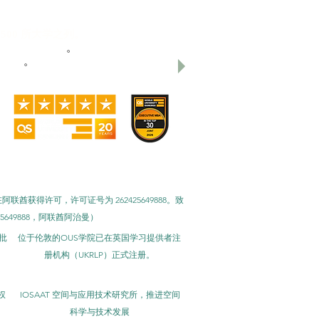
500 所大学之列。
列全球第 22 位
。
3 名
。
奖、最佳现代大学奖和学生满意度奖。
已在阿联酋获得许可，许可证号为 262425649888。致
425649888，阿联酋阿治曼）
批
位于伦敦的OUS学院已在英国学习提供者注
册机构（UKRLP）正式注册。
权
IOSAAT 空间与应用技术研究所，推进空间
科学与技术发展