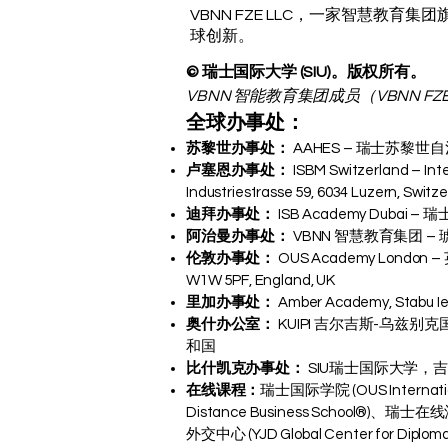
VBNN FZE LLC，一家智慧教育
球创新。
© 瑞士国际大学 (SIU)。版权所有。
VBNN 智能教育集团成员（VBNN FZE 
全球办事处：
苏黎世办事处：
AAHES – 瑞士苏黎世自治高等教
卢塞恩办事处：
ISBM Switzerland – Int
Industriestrasse 59, 6034 Luzern, Switz
迪拜办事处：
ISB Academy Du
阿治曼办事处：
VBNN 智慧教育集团 
伦敦办事处：
OUS Academy London –
W1W 5PF, England, UK
里加办事处：
Amber Academy, Stabu Iela
奥什办公室：
KUIPI 吉尔吉斯-乌兹别克国际教育
和国
比什凯克办事处：
SIU瑞士国际大学，
在线课程：
瑞士国际学院 (OUS Internatio
Distance Business School®)、瑞士在线酒
外交中心 (YJD Global Center for Diplom