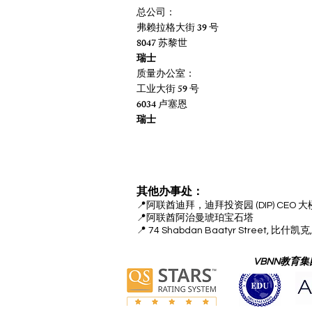
总公司：
弗赖拉格大街 39 号
8047 苏黎世
瑞士
质量办公室：
工业大街 59 号
6034 卢塞恩
瑞士
其他办事处：
📍
阿联酋迪拜，迪拜投资园 (DIP) CEO 大
📍
阿联酋阿治曼琥珀宝石塔
📍 74 Shabdan Baatyr Street, 比
VBNN教育