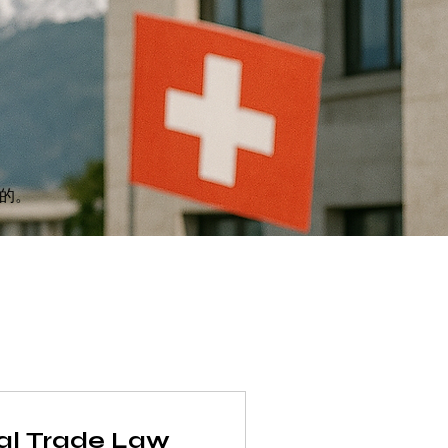
的。
nal Trade Law