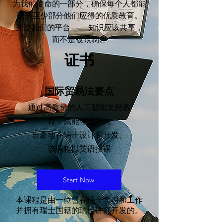
为我们使命的一部分，确保每个人都能
获得至少部分他们应得的优质教育。
关注我们的平台——知识应该共享，
而不是被限制。
证书
国际贸易法要点
通过高质量的人工智能支持教
育，赋能全球个人
自豪地在瑞士设计和开发。
该课程以英语授课
Start Now
本课程是由一位曾在瑞士学习和工作
并拥有瑞士国籍的瑞士讲师开发的。