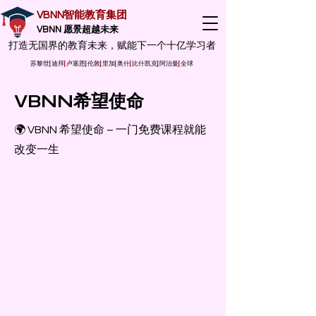
VBNN智能教育集团
VBNN 愿景超越未来
打造无国界的教育未来，赋能下一个十亿学习者
苏黎世
|
迪拜
|
卢塞恩
|
伦敦
|
里加
|
奥什
|
比什凯克
|
阿治曼
|
全球
VBNN希望使命
🌍 VBNN 希望使命 – 一门免费课程就能
改变一生