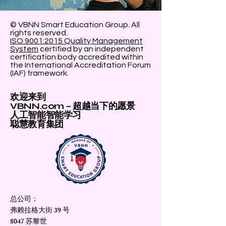
© VBNN Smart Education Group.
All
rights reserved.
ISO 9001:2015 Quality Management
System
certified by an independent
certification body accredited within
the International Accreditation Forum
(IAF) framework.
欢迎来到
VBNN.com – 超越当下的愿景
人工智能智能学习
聪慧教育集团
总公司：
弗赖拉格大街 39 号
8047 苏黎世