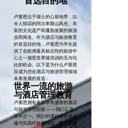
首选目的地
卢塞恩位于瑞士的心脏地带，以
令人惊叹的阿尔卑斯山风光、丰
富的文化遗产和蓬勃发展的旅游
业而闻名。作为酒店与旅游教育
的首选目的地，卢塞恩为学生提
供了在欧洲最具标志性的旅游中
心之一接受世界级培训的无与伦
比的机会。以下是为什么卢塞恩
应成为您在酒店与旅游管理领域
未来发展的首选：
世界一流的旅游
与酒店管理教育
卢塞恩拥有多所享有盛誉的酒店
与旅游管理院校——我们正是
其中之一。我们的课程将学术卓
越与实践经验相结合，帮助学生