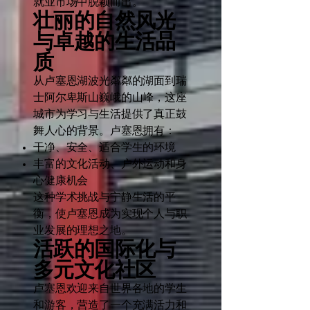
就业市场中脱颖而出。
壮丽的自然风光
与卓越的生活品
质
从卢塞恩湖波光粼粼的湖面到瑞
士阿尔卑斯山巍峨的山峰，这座
城市为学习与生活提供了真正鼓
舞人心的背景。卢塞恩拥有：
干净、安全、适合学生的环境
丰富的文化活动、户外运动和身
心健康机会
这种学术挑战与宁静生活的平
衡，使卢塞恩成为实现个人与职
业发展的理想之地。
活跃的国际化与
多元文化社区
卢塞恩欢迎来自世界各地的学生
和游客，营造了一个充满活力和