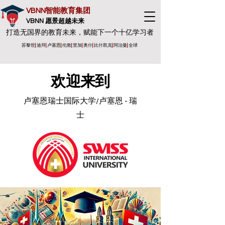
VBNN智能教育集团
VBNN 愿景超越未来
打造无国界的教育未来，赋能下一个十亿学习者
苏黎世
|
迪拜
|
卢塞恩
|
伦敦
|
里加
|
奥什
|
比什凯克
|
阿治曼
|
全球
欢迎来到
卢塞恩瑞士国际大学/卢塞恩 - 瑞
士