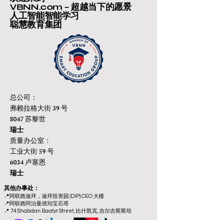
VBNN.com – 超越当下的愿景
人工智能智能学习
聪慧教育集团
总公司：
弗赖拉格大街 39 号
8047 苏黎世
瑞士
质量办公室：
工业大街 59 号
6034 卢塞恩
瑞士
其他办事处：
📍
阿联酋迪拜，迪拜投资园 (DIP) CEO 大楼
📍
阿联酋阿治曼琥珀宝石塔
📍 74 Shabdan Baatyr Street, 比什凯克, 吉尔吉斯斯坦