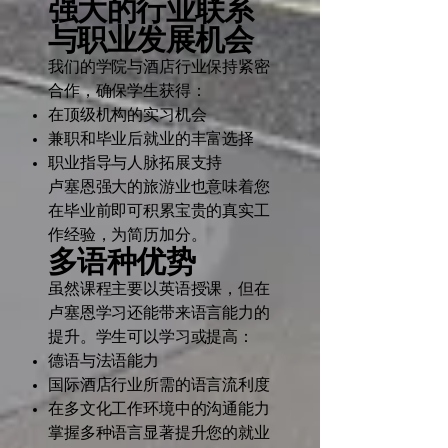
强大的行业联系
与职业发展机会
我们的学院与酒店行业保持紧密
合作，确保学生获得：
在顶级机构的实习机会
兼职和毕业后就业的丰富选择
职业指导与人脉拓展支持
卢塞恩强大的旅游业也意味着您
在毕业前即可积累宝贵的真实工
作经验，为简历加分。
多语种优势
虽然课程主要以英语授课，但在
卢塞恩学习还能带来语言能力的
提升。学生可以学习或提高：
德语与法语能力
国际酒店行业所需的语言流利度
在多文化工作环境中的沟通能力
掌握多种语言显著提升您的就业