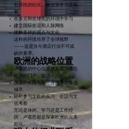
包容性的社区。在这里学习意味
着：
在多元和全球化的环境中学习
建立国际友谊和人脉网络
接触多样的观点与文化
这样的环境培养了全球视野
——这是当今酒店行业不可或
缺的素养。
欧洲的战略位置
卢塞恩的中心位置使其成为通往
欧洲的门户，提供：
便捷的铁路与航空连接通达各大
城市
轻松参与全欧的实习、会议与文
化考察
无论是休闲、学习还是工作经
历，卢塞恩都是探索欧洲的完美
起点。