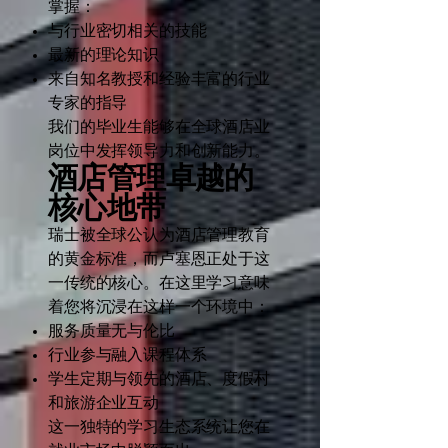
掌握：
与行业密切相关的技能
最新的理论知识
来自知名教授和经验丰富的行业
专家的指导
我们的毕业生能够在全球酒店业
岗位中发挥领导力和创新能力。
酒店管理卓越的
核心地带
瑞士被全球公认为酒店管理教育
的黄金标准，而卢塞恩正处于这
一传统的核心。在这里学习意味
着您将沉浸在这样一个环境中：
服务质量无与伦比
行业参与融入课程体系
学生定期与领先的酒店、度假村
和旅游企业互动
这一独特的学习生态系统让您在