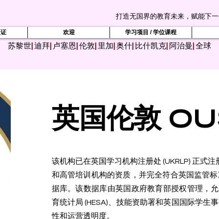
打造无国界的教育未来，赋能下一
认证
欢迎
学习项目 / 学位课程
苏黎世
|
迪拜
|
卢塞恩
|
伦敦
|
里加
|
奥什
|
比什凯克
|
阿治曼
|
全球
英国伦敦 OU
该机构已在英国学习机构注册处 (UKRLP) 正式注
和高管培训机构的资质，并完全符合英国监管标准
据库。该数据库由英国政府教育部授权管理，允
育统计局 (HESA)、技能资助署和英国国际学生事
性和运营透明度。