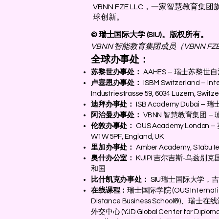
VBNN FZE LLC，一家智慧教育
球创新。
© 瑞士国际大学 (SIU)。版权所有。
VBNN 智能教育集团成员（VBNN FZE 
全球办事处：
苏黎世办事处：
AAHES – 瑞士苏黎世自治高等教
卢塞恩办事处：
ISBM Switzerland – Int
Industriestrasse 59, 6034 Luzern, Switz
迪拜办事处：
ISB Academy Du
阿治曼办事处：
VBNN 智慧教育集团 
伦敦办事处：
OUS Academy London –
W1W 5PF, England, UK
里加办事处：
Amber Academy, Stabu Iela
奥什办公室：
KUIPI 吉尔吉斯-乌兹别克国际教育
和国
比什凯克办事处：
SIU瑞士国际大学，
在线课程：
瑞士国际学院 (OUS Internatio
Distance Business School®)、瑞士在线酒
外交中心 (YJD Global Center for Diplom