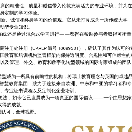
教育的精准性、质量和诚信带入伦敦充满活力的专业环境，并为
身定制的学习体验。
创新、诚信和终身学习的价值观。它从未打算成为一所传统大学
动型专业知识。
在线还是通过混合式学习进行——都旨在帮助参与者取得可衡量
注册处注册（UKRLP 编号 10099531），确认了其作为认
国教育和培训机构监管框架内保持透明度、合规性和可信赖性的
人以及管理、外交、教育和数字化转型领域的国际专家组成的团
学院转型成为一所具有前瞻性的机构，将瑞士教育理念与英国的卓越
NN智慧教育集团，致力于连接来自欧洲、中东和中亚的学习者和
、专业证书课程以及定制化企业培训。
这个想法，如今它已发展成为一项真正的国际倡议——一个由思想
够取得的成就。
国认可，全球视野。