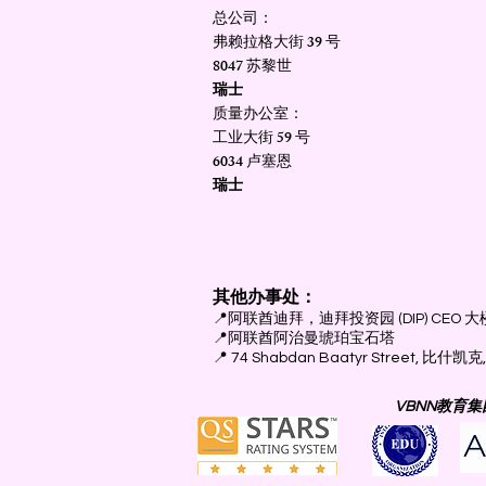
总公司：
弗赖拉格大街 39 号
8047 苏黎世
瑞士
质量办公室：
工业大街 59 号
6034 卢塞恩
瑞士
其他办事处：
📍
阿联酋迪拜，迪拜投资园 (DIP) CEO 大
📍
阿联酋阿治曼琥珀宝石塔
📍 74 Shabdan Baatyr Street, 比
VBNN教育