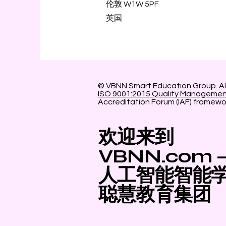
伦敦 W1W 5PF
英国
© VBNN Smart Education Group.
Al
ISO 9001:2015 Quality Manageme
Accreditation Forum (IAF) framewo
欢迎来到
VBNN.com
人工智能智能
聪慧教育集团