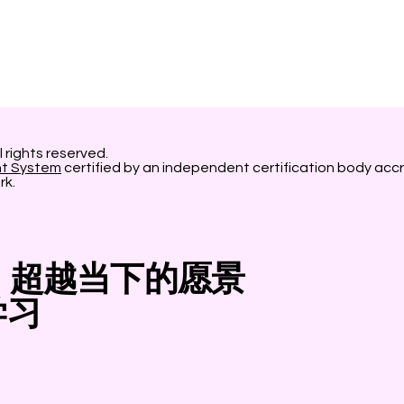
l rights reserved.
nt System
certified by an independent certification body accr
rk.
 – 超越当下的愿景
学习