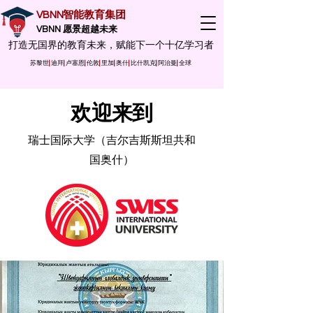
VBNN智能教育集团
VBNN 愿景超越未来
打造无国界的教育未来，赋能下一个十亿学习者
苏黎世
|
迪拜
|
卢塞恩
|
伦敦
|
里加
|
奥什
|
比什凯克
|
阿治曼
|
全球
欢迎来到
瑞士国际大学（吉尔吉斯斯坦共和
国奥什）