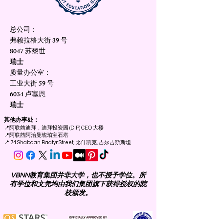
总公司：
弗赖拉格大街 39 号
8047 苏黎世
瑞士
质量办公室：
工业大街 59 号
6034 卢塞恩
瑞士
其他办事处：
📍
阿联酋迪拜，迪拜投资园 (DIP) CEO 大楼
📍
阿联酋阿治曼琥珀宝石塔
📍 74 Shabdan Baatyr Street, 比什凯克, 吉尔吉斯斯坦
VBNN教育集团并非大学，也不授予学位。所
有学位和文凭均由我们集团旗下获得授权的院
校颁发。