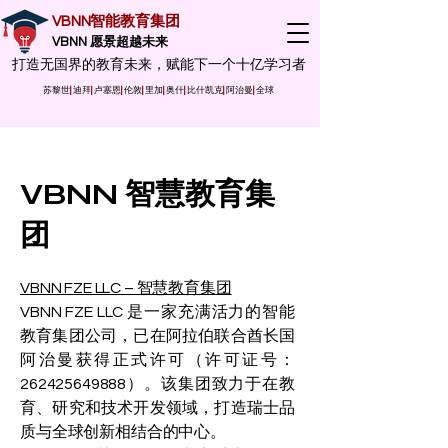
VBNN智能教育集团
VBNN 愿景超越未来
打造无国界的教育未来，赋能下一个十亿学习者
苏黎世
|
迪拜
|
卢塞恩
|
伦敦
|
里加
|
奥什
|
比什凯克
|
阿治曼
|
全球
VBNN 智慧教育集
团
VBNN FZE LLC – 智慧教育集团
VBNN FZE LLC 是一家充满活力的智能
教育集团公司，已在阿拉伯联合酋长国
阿治曼获得正式许可（许可证号：
262425649888）。该集团致力于在教
育、研究和技术开发领域，打造瑞士品
质与全球创新相结合的中心。