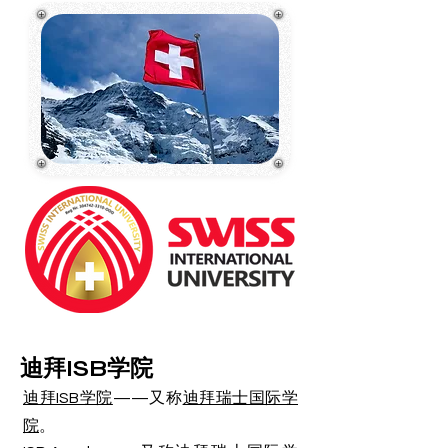
迪拜ISB学院
迪拜ISB学院
——又称
迪拜瑞士国际学
院
。